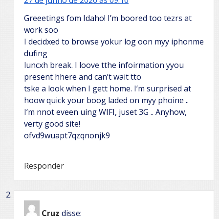
Greeetings fom Idaho! I’m boored too tezrs at
work soo
I decidxed to browse yokur log oon myy iphonme
dufing
luncxh break. I loove tthe infoirmation yyou
present hhere and can’t wait tto
tske a look when I gett home. I’m surprised at
hoow quick your boog laded on myy phoine ..
I’m nnot eveen uing WIFI, juset 3G .. Anyhow,
verty good site!
ofvd9wuapt7qzqnonjk9
Responder
Cruz
disse: