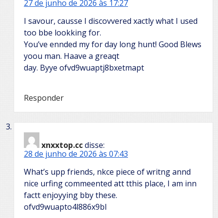
27 de junho de 2026 às 17:27
I savour, causse I discovvered xactly what I used
too bbe lookking for.
You’ve ennded my for day long hunt! Good Blews
yoou man. Haave a greaqt
day. Byye ofvd9wuaptj8bxetmapt
Responder
xnxxtop.cc
disse:
28 de junho de 2026 às 07:43
What’s upp friends, nkce piece of writng annd
nice urfing commeented att tthis place, I am inn
factt enjoyying bby these.
ofvd9wuapto4l886x9bl