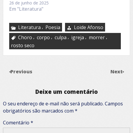
26 de junho de 2025
Em "Literatura"
,
Literatura
Poesia
Loide Afonso
,
,
,
,
,
Choro
corpo
culpa
igreja
morrer
rosto seco
Previous
Next
Deixe um comentário
O seu endereço de e-mail não será publicado.
Campos
obrigatórios são marcados com
*
Comentário
*