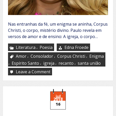
Nas entranhas da fé, um enigma se aninha, Corpus
Christi, o corpo, mistério divino. Paulo revela em
versos de amor e de ensino: A igreja, o corpo…
,
Literatura
Poesia
Edna Froede
,
,
,
Amor
Consolador
Corpus Christi
Enigma
,
,
,
,
Espírito Santo
igreja
recanto
santa união
Leave a Comment
on
Corpus
Christi
jul
2018
16