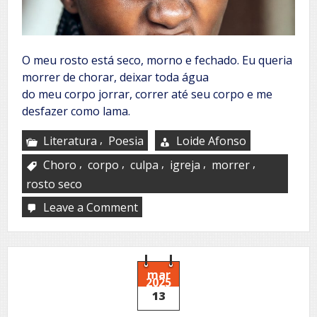
O meu rosto está seco, morno e fechado. Eu queria
morrer de chorar, deixar toda água
do meu corpo jorrar, correr até seu corpo e me
desfazer como lama.
,
Literatura
Poesia
Loide Afonso
,
,
,
,
,
Choro
corpo
culpa
igreja
morrer
rosto seco
Leave a Comment
on
Choro
silencioso
mar
2025
13