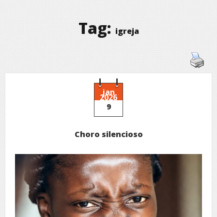
Tag:
igreja
jan
2026
9
Choro silencioso