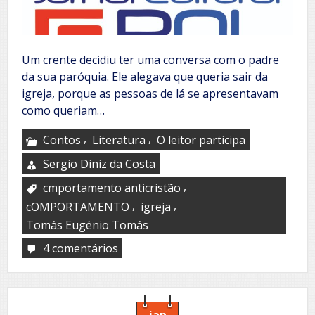
Um crente decidiu ter uma conversa com o padre
da sua paróquia. Ele alegava que queria sair da
igreja, porque as pessoas de lá se apresentavam
como queriam…
,
,
Contos
Literatura
O leitor participa
Sergio Diniz da Costa
,
cmportamento anticristão
,
,
cOMPORTAMENTO
igreja
Tomás Eugénio Tomás
4 comentários
em
Uma
conversa
com
o
padre
jan