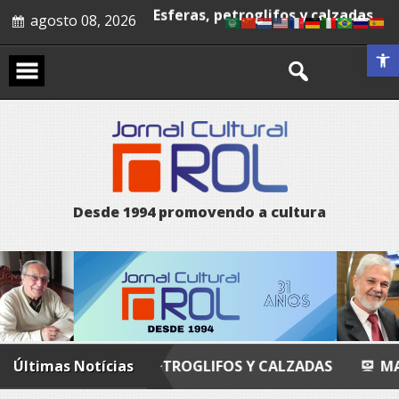
Skip
Poesia
agosto 08, 2026
to
Esferas, petroglifos y calzadas
content
Abrir a 
D
e
s
d
e
1
9
9
4
p
r
o
m
o
v
e
n
d
o
a
c
u
l
t
u
r
a
ERAS, PETROGLIFOS Y CALZADAS
Últimas Notícias
MANDALA
E