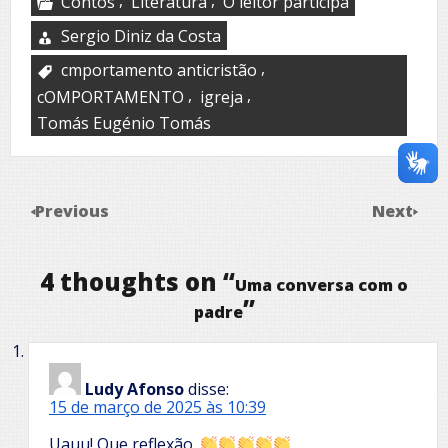
Contos
Literatura
O leitor participa
Sergio Diniz da Costa
,
cmportamento anticristão
,
,
cOMPORTAMENTO
igreja
Tomás Eugénio Tomás
Previous
Next
4 thoughts on “
Uma conversa com o
”
padre
Ludy Afonso
disse:
15 de março de 2025 às 10:39
Uauu! Que reflexão.