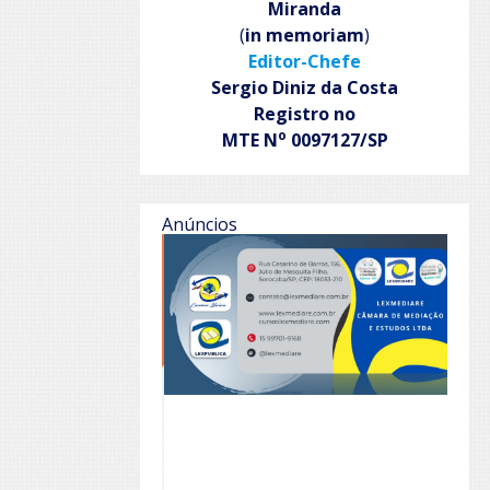
Miranda
(
in memoriam
)
Editor-Chefe
Sergio Diniz da Costa
Registro no
o
MTE N
0097127/SP
Anúncios