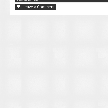
on
Leave a Comment
Corpus
Christi