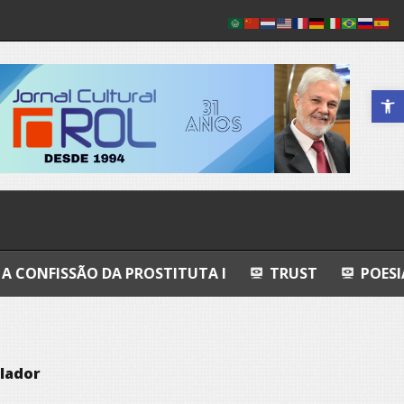
Abrir a 
A PROSTITUTA I
TRUST
POESIA
ESFERAS
lador