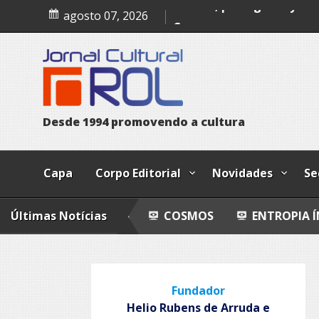
Poesia
Skip
agosto 07, 2026
to
Esferas, petroglifos y ca
content
Cosmos
D
e
s
d
e
1
9
9
4
p
r
o
m
o
v
e
n
d
o
a
c
u
l
t
u
r
a
Capa
Corpo Editorial
Novidades
Se
ALZADAS
Últimas Notícias
COSMOS
ENTROPIA ÍNTIMA
AVA
Fundador
Helio Rubens de Arruda e