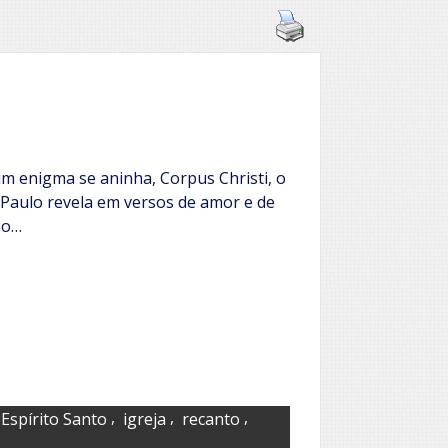
um enigma se aninha, Corpus Christi, o
. Paulo revela em versos de amor e de
po…
,
,
,
Espírito Santo
igreja
recanto