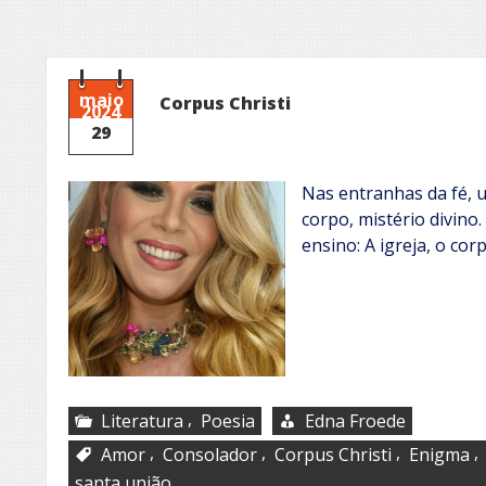
maio
Corpus Christi
2024
29
Nas entranhas da fé, 
corpo, mistério divino
ensino: A igreja, o cor
,
Literatura
Poesia
Edna Froede
,
,
,
,
Amor
Consolador
Corpus Christi
Enigma
santa união