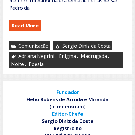
membro fundador da Academia de Letras de São
Pedro da
Read More
Comunicação
Sergio Diniz da Costa
,
,
,
Adriana Negrini
Enigma
Madrugada
,
Noite
Poesia
Fundador
Helio Rubens de Arruda e Miranda
(
in memoriam
)
Editor-Chefe
Sergio Diniz da Costa
Registro no
o