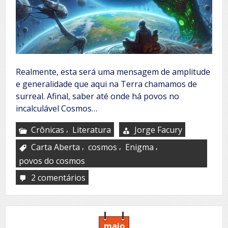
Realmente, esta será uma mensagem de amplitude
e generalidade que aqui na Terra chamamos de
surreal. Afinal, saber até onde há povos no
incalculável Cosmos…
,
Crônicas
Literatura
Jorge Facury
,
,
,
Carta Aberta
cosmos
Enigma
povos do cosmos
2 comentários
em
Carta
aberta
aos
povos
do
maio