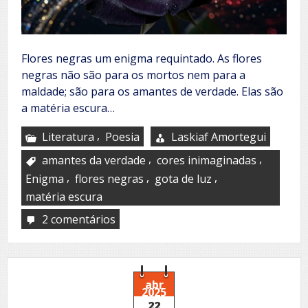
Flores negras um enigma requintado. As flores
negras não são para os mortos nem para a
maldade; são para os amantes de verdade. Elas são
a matéria escura…
,
Literatura
Poesia
Laskiaf Amortegui
,
,
amantes da verdade
cores inimaginadas
,
,
,
Enigma
flores negras
gota de luz
matéria escura
2 comentários
em
Flores
negras
abr
2025
22