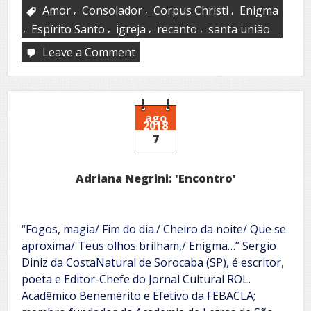
,
,
,
Amor
Consolador
Corpus Christi
Enigma
,
,
,
,
Espírito Santo
igreja
recanto
santa união
Leave a Comment
on
Corpus
Christi
ago
2018
7
Adriana Negrini: 'Encontro'
“Fogos, magia/ Fim do dia./ Cheiro da noite/ Que se
aproxima/ Teus olhos brilham,/ Enigma…” Sergio
Diniz da CostaNatural de Sorocaba (SP), é escritor,
poeta e Editor-Chefe do Jornal Cultural ROL.
Acadêmico Benemérito e Efetivo da FEBACLA;