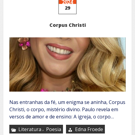
2024
cosmos
29
Corpus Christi
Nas entranhas da fé, um enigma se aninha, Corpus
Christi, o corpo, mistério divino. Paulo revela em
versos de amor e de ensino: A igreja, o corpo…
,
Literatura
Poesia
Edna Froede