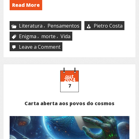
Read More
,
Literatura
Pensamentos
Pietro Costa
,
,
Enigma
morte
Vida
Leave a Comment
on
Poetizo,
logo
vivo
–
II
out
2024
e
7
III
Carta aberta aos povos do cosmos