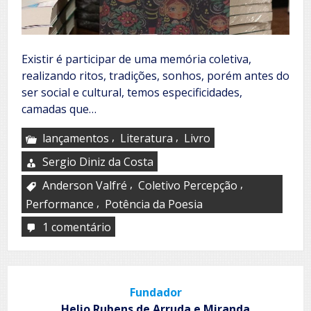
Existir é participar de uma memória coletiva,
realizando ritos, tradições, sonhos, porém antes do
ser social e cultural, temos especificidades,
camadas que…
,
,
lançamentos
Literatura
Livro
Sergio Diniz da Costa
,
,
Anderson Valfré
Coletivo Percepção
,
Performance
Potência da Poesia
1 comentário
em
Potência
da
Poesia
Fundador
Helio Rubens de Arruda e Miranda