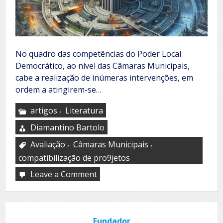
No quadro das competências do Poder Local
Democrático, ao nível das Câmaras Municipais,
cabe a realização de inúmeras intervenções, em
ordem a atingirem-se…
,
artigos
Literatura
Diamantino Bartolo
,
,
Avaliação
Câmaras Municipais
compatibilização de pro9jetos
Leave a Comment
on
Elaborar.
Concretizar.
Avaliar.
Compatibilizar
Fundador
Projetos