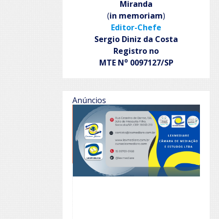
Miranda
(
in memoriam
)
Editor-Chefe
Sergio Diniz da Costa
Registro no
o
MTE N
0097127/SP
Anúncios