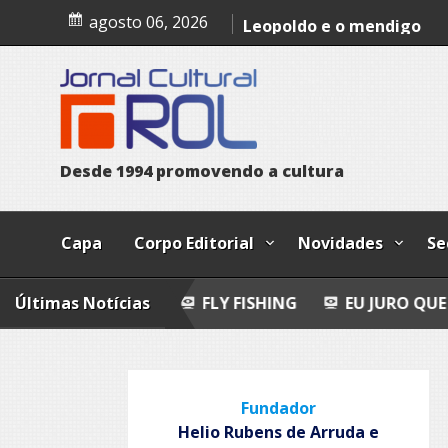
Skip
Epitafio
agosto 06, 2026
to
content
Leopoldo e o mendigo
Dia Internacional dos Pov
Indígenas
D
e
s
d
e
1
9
9
4
p
r
o
m
o
v
e
n
d
o
a
c
u
l
t
u
r
a
Capa
Corpo Editorial
Novidades
Se
OEMAS
Últimas Notícias
FLY FISHING
EU JURO QUE VI!
EPIT
Fundador
Helio Rubens de Arruda e