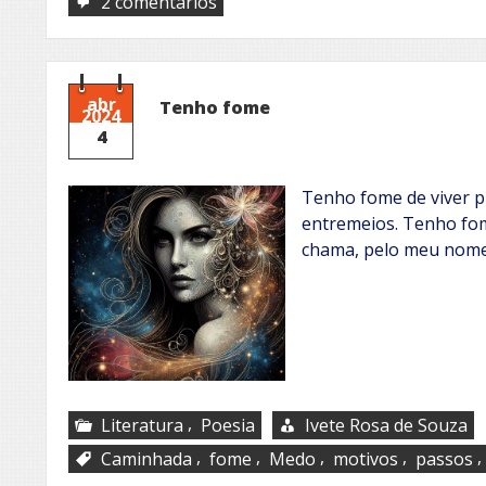
em
2 comentários
“Vândalo
é
o
Sistema”
abr
Tenho fome
2024
4
Tenho fome de viver 
entremeios. Tenho fo
chama, pelo meu nome
,
Literatura
Poesia
Ivete Rosa de Souza
,
,
,
,
,
Caminhada
fome
Medo
motivos
passos