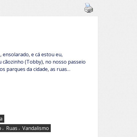
 ensolarado, e cá estou eu,
cãozinho (Tobby), no nosso passeio
 dos parques da cidade, as ruas…
ta
,
,
o
Ruas
Vandalismo