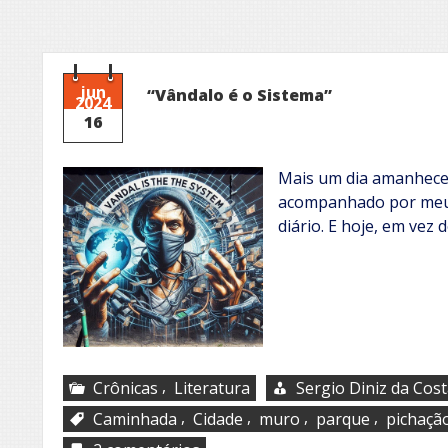
jun
“Vândalo é o Sistema”
2024
16
Mais um dia amanhece,
acompanhado por meu 
diário. E hoje, em vez
,
Crônicas
Literatura
Sergio Diniz da Cos
,
,
,
,
Caminhada
Cidade
muro
parque
pichaçã