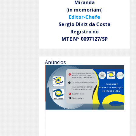
Miranda
(
in memoriam
)
Editor-Chefe
Sergio Diniz da Costa
Registro no
o
MTE N
0097127/SP
Anúncios