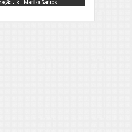
,
,
ração
k
Marilza Santos