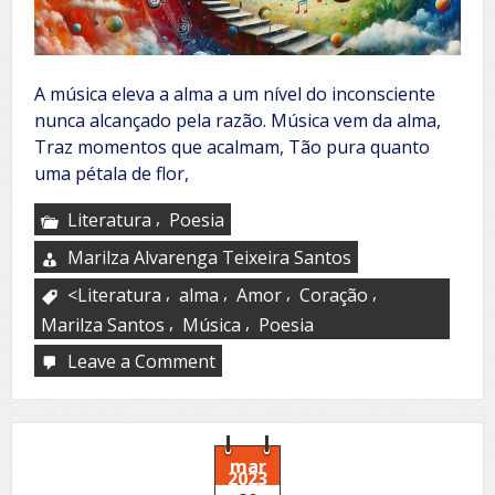
A música eleva a alma a um nível do inconsciente
nunca alcançado pela razão. Música vem da alma,
Traz momentos que acalmam, Tão pura quanto
uma pétala de flor,
,
Literatura
Poesia
Marilza Alvarenga Teixeira Santos
,
,
,
,
<Literatura
alma
Amor
Coração
,
,
Marilza Santos
Música
Poesia
Leave a Comment
on
Música,
elevação
da
alma
mar
2023