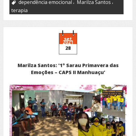
,
,
dependência emocional
Marilza Santos
terapia
set
2021
28
Marilza Santos: '1º Sarau Primavera das
Emoções – CAPS II Manhuaçu'