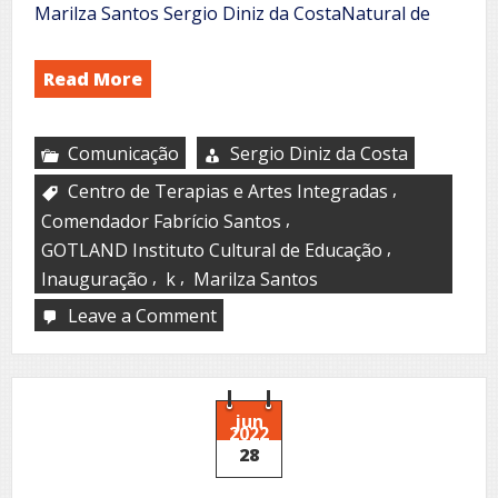
Marilza Santos Sergio Diniz da CostaNatural de
Read More
Comunicação
Sergio Diniz da Costa
,
Centro de Terapias e Artes Integradas
,
Comendador Fabrício Santos
,
GOTLAND Instituto Cultural de Educação
,
,
Inauguração
k
Marilza Santos
Leave a Comment
on
Manhuaçu
-
MG
ganha
Centro
jun
2022
de
28
Terapias
e