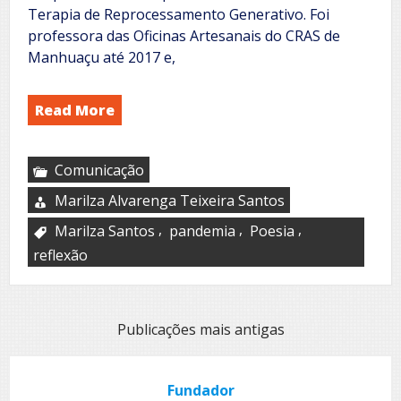
Terapia de Reprocessamento Generativo. Foi
professora das Oficinas Artesanais do CRAS de
Manhuaçu até 2017 e,
Read More
Comunicação
Marilza Alvarenga Teixeira Santos
,
,
,
Marilza Santos
pandemia
Poesia
reflexão
Navegação
Publicações mais antigas
por
posts
Fundador