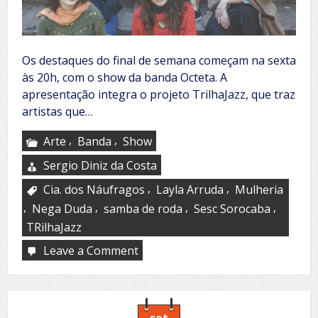
Os destaques do final de semana começam na sexta
às 20h, com o show da banda Octeta. A
apresentação integra o projeto TrilhaJazz, que traz
artistas que…
,
,
Arte
Banda
Show
Sergio Diniz da Costa
,
,
Cia. dos Náufragos
Layla Arruda
Mulheria
,
,
,
,
Nega Duda
samba de roda
Sesc Sorocaba
TRilhaJazz
Leave a Comment
on
Sesc
Sorocaba:
destaques
do
fim
set