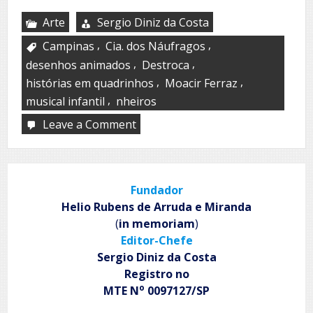
Arte
Sergio Diniz da Costa
,
,
Campinas
Cia. dos Náufragos
,
,
desenhos animados
Destroca
,
,
histórias em quadrinhos
Moacir Ferraz
,
musical infantil
nheiros
Leave a Comment
on
Cia.
dos
Náufragos
encena
Fundador
o
musical
Helio Rubens de Arruda e Miranda
infantil ‘Destroca’ no
(
in memoriam
)
Sesc
Editor-Chefe
Pinheiros
Sergio Diniz da Costa
Registro no
o
MTE N
0097127/SP