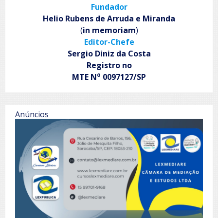
Fundador
o
musical
Helio Rubens de Arruda e Miranda
infantil ‘Destroca’ no
(
in memoriam
)
Sesc
Editor-Chefe
Pinheiros
Sergio Diniz da Costa
Registro no
o
MTE N
0097127/SP
Anúncios