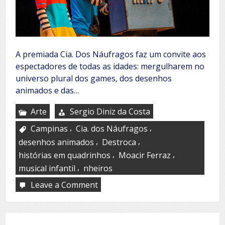
A premiada Cia. Dos Náufragos faz um convite aos
espectadores de todas as idades: mergulharem no
universo plural dos games, dos desenhos
animados e das…
Arte
Sergio Diniz da Costa
,
,
Campinas
Cia. dos Náufragos
,
,
desenhos animados
Destroca
,
,
histórias em quadrinhos
Moacir Ferraz
,
musical infantil
nheiros
Leave a Comment
on
Cia.
dos
Náufragos
encena