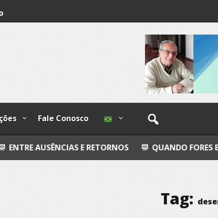
o
os
ções
Fale Conosco
NCIAS E RETORNOS
QUANDO FORES EMBORA
P
Tag:
dese