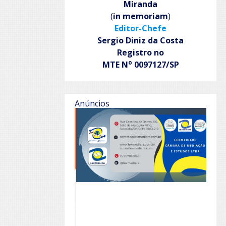
Miranda
(
in memoriam
)
Editor-Chefe
Sergio Diniz da Costa
Registro no
o
MTE N
0097127/SP
Anúncios