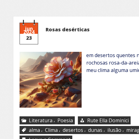
jun
Rosas desérticas
2024
23
em desertos quentes 
rochosas rosa-da-are
meu clima alguma umi
,
Literatura
Poesia
Rute Ella Dominici
,
,
,
,
,
alma
Clima
desertos
dunas
ilusão
mira