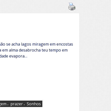
não se acha lagos miragem em encostas
ia em alma desabrocha teu tempo em
dade evapora…
,
,
gem
prazer
Sonhos