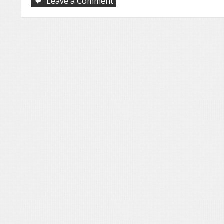
on
Leave a Comment
Rosas
desérticas