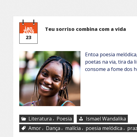
jan
Teu sorriso combina com a vida
2026
23
Entoa poesia melódica,
poetas na via, tira da 
consome a fome dos 
,
Literatura
Poesia
Ismael Wandalika
,
,
,
,
Amor
Dança
malícia
poesia melódica
pra