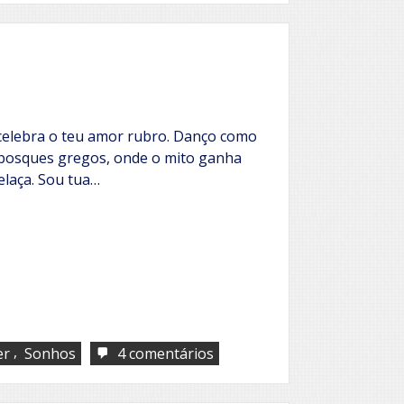
sorriso
combina
com
a
vida
 celebra o teu amor rubro. Danço como
 bosques gregos, onde o mito ganha
relaça. Sou tua…
,
em
er
Sonhos
4 comentários
Meu
cupido