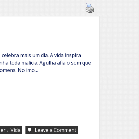
 celebra mais um dia. A vida inspira
linha toda malícia. Agulha afia o som que
homens. No imo…
,
on
zer
Vida
Leave a Comment
Teu