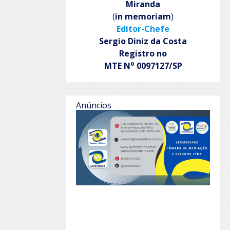
Miranda
(
in memoriam
)
Editor-Chefe
Sergio Diniz da Costa
Registro no
o
MTE N
0097127/SP
Anúncios