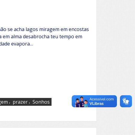
não se acha lagos miragem em encostas
ia em alma desabrocha teu tempo em
dade evapora…
,
,
gem
prazer
Sonhos