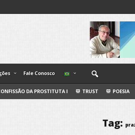
I
lzadas
ções
Fale Conosco
 PROSTITUTA I
TRUST
POESIA
ESFERAS, 
Tag:
pra