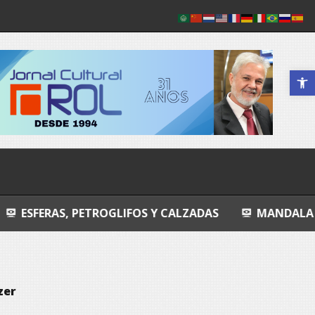
Abrir a 
PETROGLIFOS Y CALZADAS
MANDALA
ENTROPI
zer