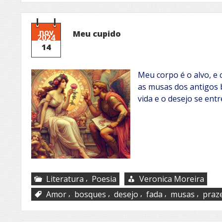
nov
Meu cupido
2024
14
Meu corpo é o alvo, e
as musas dos antigos
vida e o desejo se ent
,
Literatura
Poesia
Veronica Moreira
,
,
,
,
,
Amor
bosques
desejo
fada
musas
praz