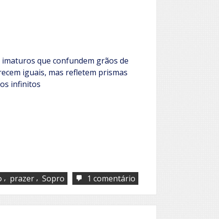
s imaturos que confundem grãos de
recem iguais, mas refletem prismas
s infinitos
,
,
em
o
prazer
Sopro
1 comentário
Maturidade
no
amor