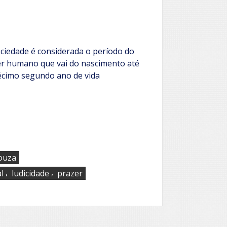
ociedade é considerada o período do
r humano que vai do nascimento até
cimo segundo ano de vida
ouza
,
,
l
ludicidade
prazer