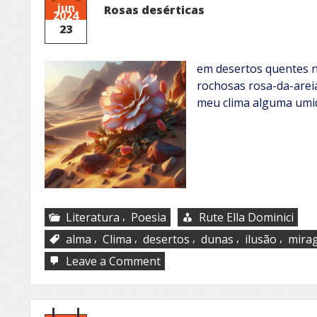
jun
Rosas desérticas
2024
23
em desertos quentes 
rochosas rosa-da-are
meu clima alguma umi
,
Literatura
Poesia
Rute Ella Dominici
,
,
,
,
,
alma
Clima
desertos
dunas
ilusão
mira
on
Leave a Comment
Rosas
desérticas