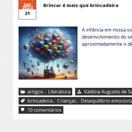
jun
Brincar é mais que brincadeira
2024
21
A infância em nossa s
desenvolvimento do se
aproximadamente o dé
,
artigos
Literatura
Valdina Augusto de S
,
,
brincadeira
Crianças
Desequilíbrio emociona
em
10 comentários
Brincar
é
mais
que