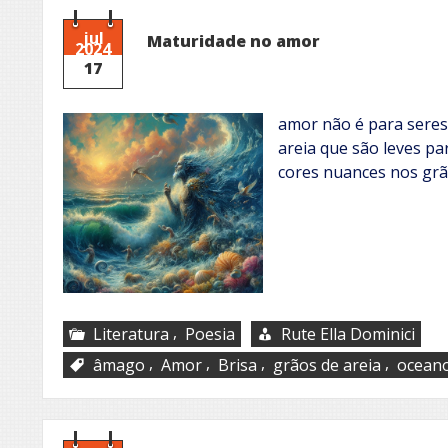
jul
Maturidade no amor
2024
17
amor não é para sere
areia que são leves pa
cores nuances nos grão
,
Literatura
Poesia
Rute Ella Dominici
,
,
,
,
âmago
Amor
Brisa
grãos de areia
ocean