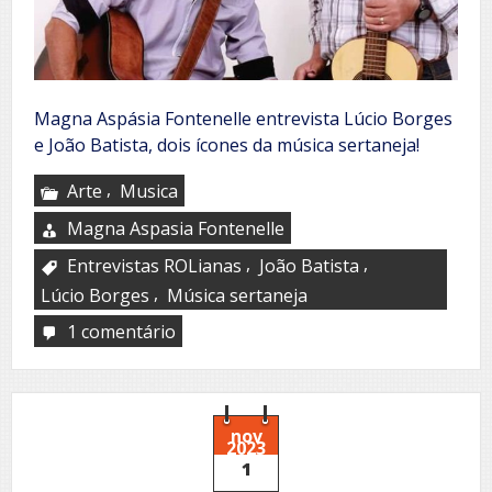
Magna Aspásia Fontenelle entrevista Lúcio Borges
e João Batista, dois ícones da música sertaneja!
,
Arte
Musica
Magna Aspasia Fontenelle
,
,
Entrevistas ROLianas
João Batista
,
Lúcio Borges
Música sertaneja
1 comentário
em
Lúcio
Borges
e
João
Batista
nov
2023
entrevistados
1
pelo