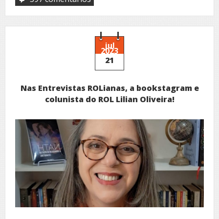
em
Versos
Revelados:
A
Alma
Poética
jul
2023
de
21
Vagner
Fernandes
Nas Entrevistas ROLianas, a bookstagram e
colunista do ROL Lilian Oliveira!