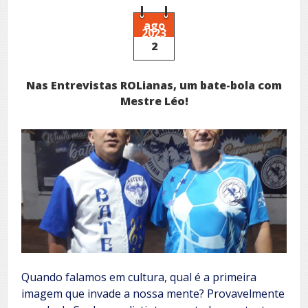
Uma
conversa
com
ago
2023
Pietro
2
Costa
sobre
‘SOL
Nas Entrevistas ROLianas, um bate-bola com
RIDENTE’
Mestre Léo!
Quando falamos em cultura, qual é a primeira
imagem que invade a nossa mente? Provavelmente