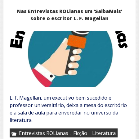
Jornal
ROL
Nas Entrevistas ROLianas um ‘SaibaMais’
sobre o escritor L. F. Magellan
L. F. Magellan, um executivo bem sucedido e
professor universitário, deixa a mesa do escritório
e a sala de aula para enveredar no universo da
literatura.
,
,
Entrevistas ROLianas
Ficção
Literatura