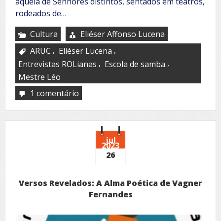
aquela de Senhores distintos, sentados em teatros,
rodeados de…
Cultura
Eliéser Affonso Lucena
,
,
ARUC
Eliéser Lucena
,
,
Entrevistas ROLianas
Escola de samba
Mestre Léo
1 comentário
em
Nas
Entrevistas
ROLianas,
um
bate-
jul
2023
bola
26
com
Mestre
Léo!
Versos Revelados: A Alma Poética de Vagner
Fernandes