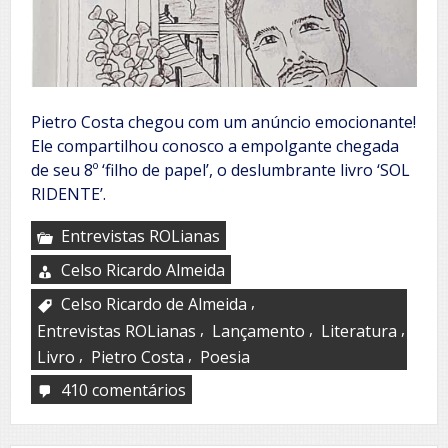
Pietro Costa chegou com um anúncio emocionante!
Ele compartilhou conosco a empolgante chegada
de seu 8º ‘filho de papel’, o deslumbrante livro ‘SOL
RIDENTE’.
Entrevistas ROLianas
Celso Ricardo Almeida
,
Celso Ricardo de Almeida
,
,
,
Entrevistas ROLianas
Lançamento
Literatura
,
,
Livro
Pietro Costa
Poesia
410 comentários
em
Versos
Iluminados: