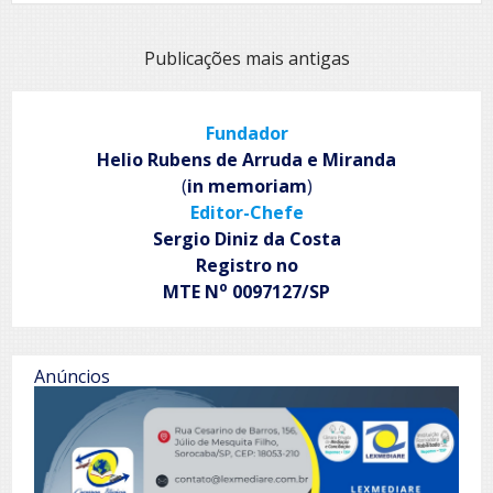
Ricardo
de
Almeida
Navegação
Publicações mais antigas
entrevista
por
o
colunista
posts
do
Fundador
ROL
Helio Rubens de Arruda e Miranda
Marcelo
(
in memoriam
)
Augusto
Paiva
Editor-Chefe
Pereira
Sergio Diniz da Costa
Registro no
o
MTE N
0097127/SP
Anúncios