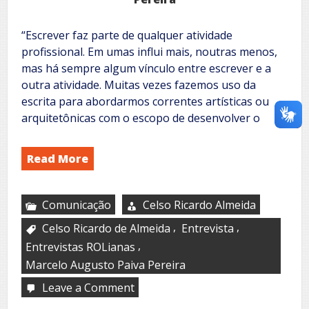
“Escrever faz parte de qualquer atividade
profissional. Em umas influi mais, noutras menos,
mas há sempre algum vínculo entre escrever e a
outra atividade. Muitas vezes fazemos uso da
escrita para abordarmos correntes artísticas ou
arquitetônicas com o escopo de desenvolver o
Read More
Comunicação
Celso Ricardo Almeida
,
,
Celso Ricardo de Almeida
Entrevista
,
Entrevistas ROLianas
Marcelo Augusto Paiva Pereira
Leave a Comment
on
Celso