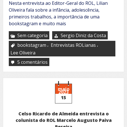
Nesta entrevista ao Editor-Geral do ROL, Lilian
Oliveira fala sobre a infância, adolescência,
primeiros trabalhos, a importância de uma
bookstagram e muito mais
Sem categoria
Sergio Diniz da Costa
,
,
bookstagram
Entrevistas ROLianas
Lee Oliveira
5 comentários
em
Nas
Entrevistas
ROLianas,
a
bookstagram
maio
2023
e
15
colunista
do
ROL
Celso Ricardo de Almeida entrevista o
Lilian
Oliveira!
colunista do ROL Marcelo Augusto Paiva
Pereira