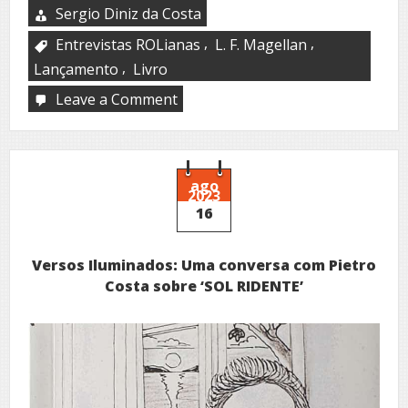
Sergio Diniz da Costa
,
,
Entrevistas ROLianas
L. F. Magellan
,
Lançamento
Livro
Leave a Comment
on
Nas
Entrevistas
ROLianas
um
‘SaibaMais’
ago
2023
sobre
16
o
escritor
L.
Versos Iluminados: Uma conversa com Pietro
F.
Magellan
Costa sobre ‘SOL RIDENTE’