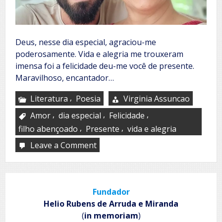
Deus, nesse dia especial, agraciou-me
poderosamente. Vida e alegria me trouxeram
imensa foi a felicidade deu-me você de presente.
Maravilhoso, encantador…
,
Literatura
Poesia
Virginia Assuncao
,
,
,
Amor
dia especial
Felicidade
,
,
filho abençoado
Presente
vida e alegria
Leave a Comment
on
Acróstico
ao
meu
filho
Fundador
amado
Helio Rubens de Arruda e Miranda
(
in memoriam
)