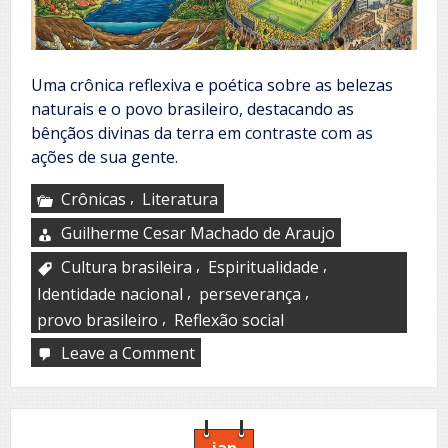
Uma crônica reflexiva e poética sobre as belezas
naturais e o povo brasileiro, destacando as
bênçãos divinas da terra em contraste com as
ações de sua gente.
,
Crônicas
Literatura
Guilherme Cesar Machado de Araujo
,
,
Cultura brasileira
Espiritualidade
,
,
Identidade nacional
perseverança
,
provo brasileiro
Reflexão social
Leave a Comment
on
O
dia
em
que
o
jan