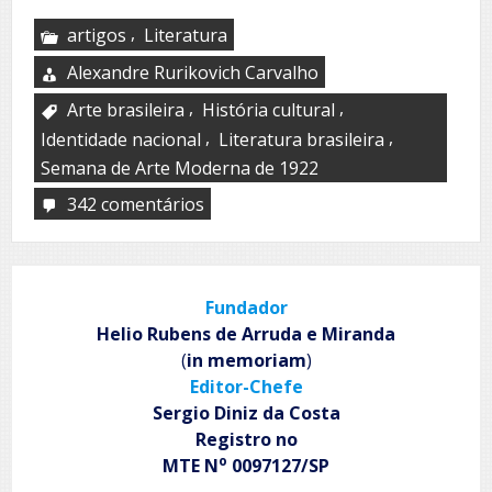
,
artigos
Literatura
Alexandre Rurikovich Carvalho
,
,
Arte brasileira
História cultural
,
,
Identidade nacional
Literatura brasileira
Semana de Arte Moderna de 1922
342 comentários
em
Eventos
de
arte
e
Fundador
literatura
de
Helio Rubens de Arruda e Miranda
grande
(
in memoriam
)
repercussão
Editor-Chefe
no
Brasil
Sergio Diniz da Costa
Registro no
o
MTE N
0097127/SP