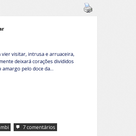
ar
ier visitar, intrusa e arruaceira,
mente deixará corações divididos
 o amargo pelo doce da…
em
mbi
7 comentários
Quando