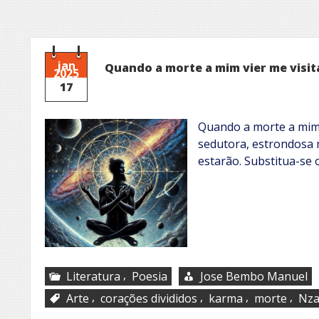
jan
Quando a morte a mim vier me visit
2025
17
Quando a morte a mim v
sedutora, estrondosa 
estarão. Substitua-se
,
Literatura
Poesia
Jose Bembo Manuel
,
,
,
,
Arte
corações divididos
karma
morte
Nza