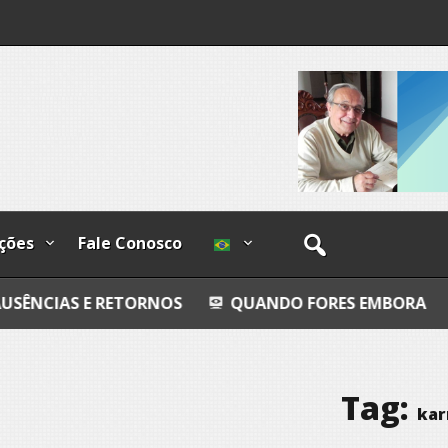
o
os
ções
Fale Conosco
RETORNOS
QUANDO FORES EMBORA
PALÁCIO D
Tag:
ka