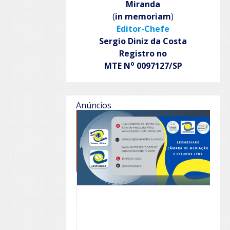
Miranda
(
in memoriam
)
Editor-Chefe
Sergio Diniz da Costa
Registro no
o
MTE N
0097127/SP
Anúncios