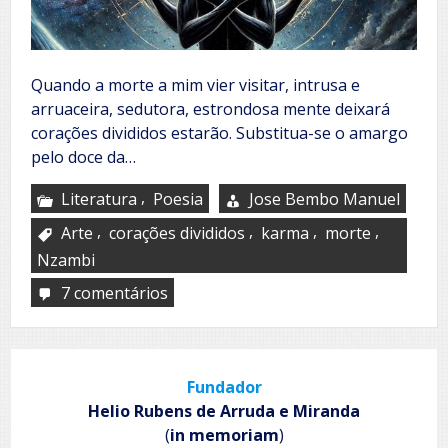
Quando a morte a mim vier visitar, intrusa e
arruaceira, sedutora, estrondosa mente deixará
corações divididos estarão. Substitua-se o amargo
pelo doce da…
,
Literatura
Poesia
Jose Bembo Manuel
,
,
,
,
Arte
corações divididos
karma
morte
Nzambi
7 comentários
em
Quando
a
morte
a
Fundador
mim
vier
Helio Rubens de Arruda e Miranda
me
(
in memoriam
)
visitar