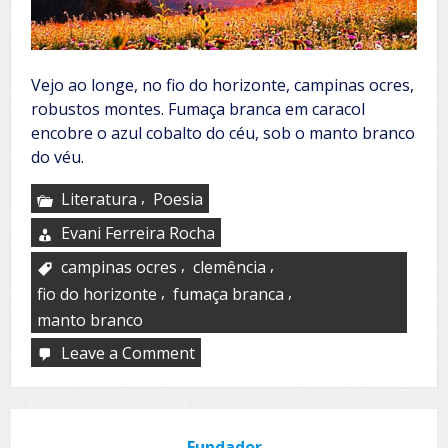
Vejo ao longe, no fio do horizonte, campinas ocres,
robustos montes. Fumaça branca em caracol
encobre o azul cobalto do céu, sob o manto branco
do véu.
,
Literatura
Poesia
Evani Ferreira Rocha
,
,
campinas ocres
clemência
,
,
fio do horizonte
fumaça branca
manto branco
Leave a Comment
on
Primavera
outra
vez
Fundador