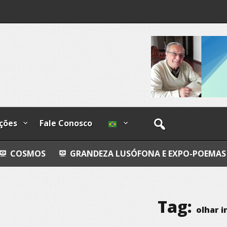
I
lzadas
o-
ções
Fale Conosco
GRANDEZA LUSÓFONA E EXPO-POEMAS
AVALIAÇÃ
Tag:
olhar i