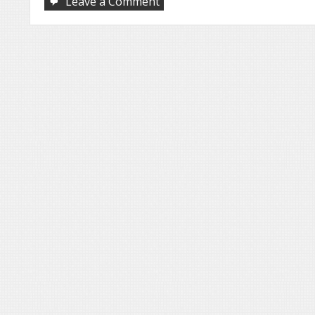
on
Leave a Comment
Cenários