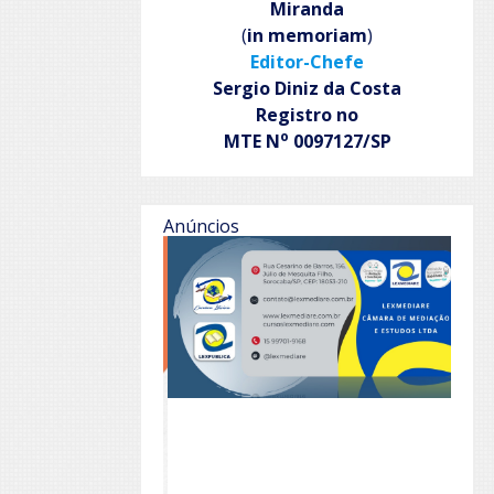
Miranda
(
in memoriam
)
Editor-Chefe
Sergio Diniz da Costa
Registro no
o
MTE N
0097127/SP
Anúncios