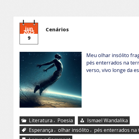
jun
Cenários
2025
9
Meu olhar insólito fra
pés enterrados na ter
verso, vivo longe da e
,
Literatura
Poesia
Ismael Wandalika
,
,
Esperança
olhar insólito
pés enterrados na 