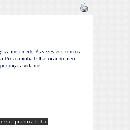
giliza meu medo. Às vezes voo com os
ra. Prezo minha trilha tocando meu
sperança, a vida me…
,
,
terra
pranto
trilha