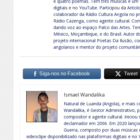
e quatro poemas. Tem três músicas e um v
digitais e no YouTube. Participou da Anto
colaborador da Rádio Cultura Angola no 
Rádio Cazenga, como agente cultural. Com
dando voz ao espaço Palco das Artes. Tem
México, Moçambique, e do Brasil. Autor do
projeto internacional Poetas Da Ilusão, 
angolanos e mentor do projeto comunitári
Siga-nos no Facebook
Tweet
Ismael Wandalika
Natural de Luanda (Angola), e mais 
Wandalika, é Gestor Administrativo, p
compositor e agente cultural. Iniciou 
declamador em 2006. Em 2020 lançou 
Guerra, composto por duas músicas 
videoclipe disponibilizado nas plataformas digitais e n