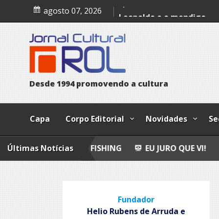
Skip
agosto 07, 2026
Epitafio
to
content
Leopoldo e o mendigo
Dia Internacional dos Pov
Indígenas
D
e
s
d
e
1
9
9
4
p
r
o
m
o
v
e
n
d
o
a
c
u
l
t
u
r
a
Capa
Corpo Editorial
Novidades
Se
S
Últimas Notícias
FLY FISHING
EU JURO QUE VI!
EPITAFIO
Fundador
Helio Rubens de Arruda e