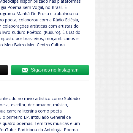
ideoclipe disponibilizado nas plataformas
logia Poema Sem Vogal, no Brasil. É
programa Manhã De Prosa e trabalhou na
o poeta, colaborou com a Rádio Eclésia,
 colaborações artísticas com artistas do
 livro Kuduro Poético. (Kuduro). É CEO do
composto por brasileiros, moçambicanos e
o Meu Bairro Meu Centro Cultural.
Siga-nos no Instagram
conhecido no meio artístico como Soldado
oeta, escritor, declamador, músico,
sua carreira literária como poeta
o primeiro EP, intitulado General de
e quatro poemas. Tem três músicas e um
o YouTube. Participou da Antologia Poema