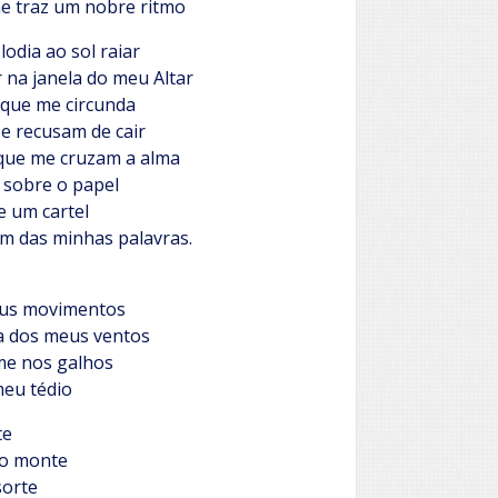
me traz um nobre ritmo
odia ao sol raiar
na janela do meu Altar
 que me circunda
e recusam de cair
que me cruzam a alma
sobre o papel
e um cartel
 das minhas palavras.
eus movimentos
ca dos meus ventos
-me nos galhos
meu tédio
te
do monte
sorte