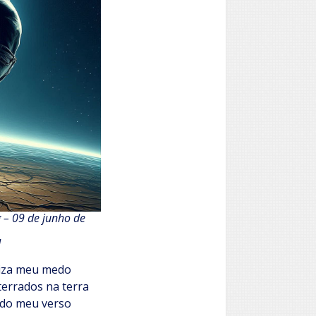
 – 09 de junho de
M
iliza meu medo
terrados na terra
ndo meu verso