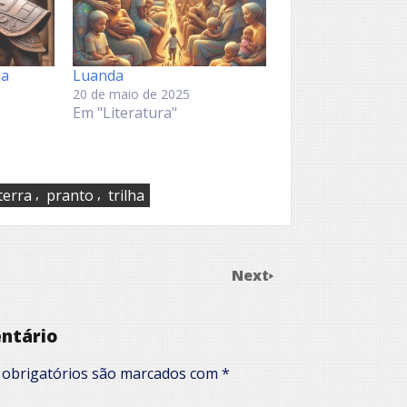
da
Luanda
20 de maio de 2025
Em "Literatura"
,
,
terra
pranto
trilha
Next
ntário
obrigatórios são marcados com
*