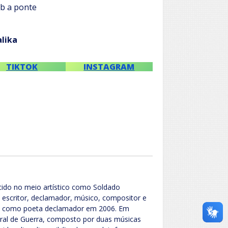
b a ponte
lika
TIKTOK
INSTAGRAM
cido no meio artístico como Soldado
, escritor, declamador, músico, compositor e
rária como poeta declamador em 2006. Em
eral de Guerra, composto por duas músicas