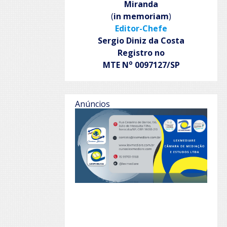
Miranda
(
in memoriam
)
Editor-Chefe
Sergio Diniz da Costa
Registro no
o
MTE N
0097127/SP
Anúncios