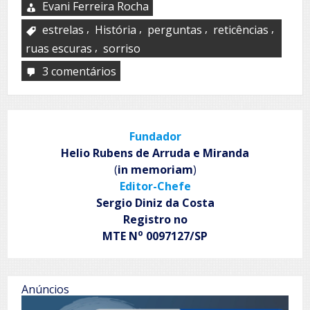
Evani Ferreira Rocha
,
,
,
,
estrelas
História
perguntas
reticências
,
ruas escuras
sorriso
3 comentários
em
Indecifrável
Fundador
Helio Rubens de Arruda e Miranda
(
in memoriam
)
Editor-Chefe
Sergio Diniz da Costa
Registro no
o
MTE N
0097127/SP
Anúncios