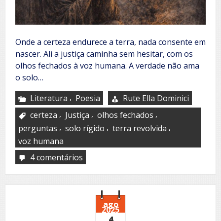
Onde a certeza endurece a terra, nada consente em
nascer. Ali a justiça caminha sem hesitar, com os
olhos fechados à voz humana. A verdade não ama
o solo…
,
Literatura
Poesia
Rute Ella Dominici
,
,
,
certeza
Justiça
olhos fechados
,
,
,
perguntas
solo rígido
terra revolvida
voz humana
4 comentários
em
Díptico
poético
da
alma
ferida
ago
2025
4