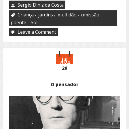
Sergio Diniz da Costa
,
,
,
,
Criança
jardins
multidão
omissão
,
poente
Sol
Leave a Comment
on
Omissão
jul
2024
26
O pensador