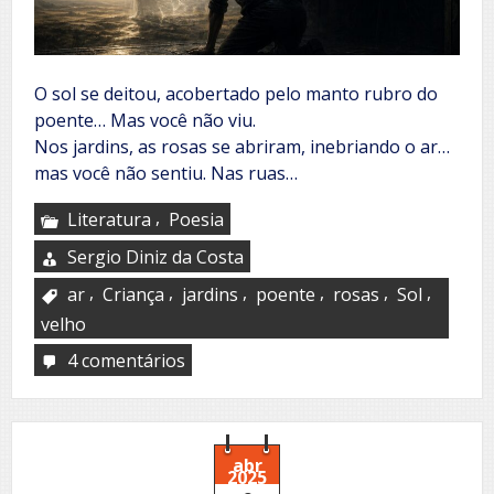
O sol se deitou, acobertado pelo manto rubro do
poente… Mas você não viu.
Nos jardins, as rosas se abriram, inebriando o ar…
mas você não sentiu. Nas ruas…
,
Literatura
Poesia
Sergio Diniz da Costa
,
,
,
,
,
,
ar
Criança
jardins
poente
rosas
Sol
velho
4 comentários
em
Omissão
abr
2025