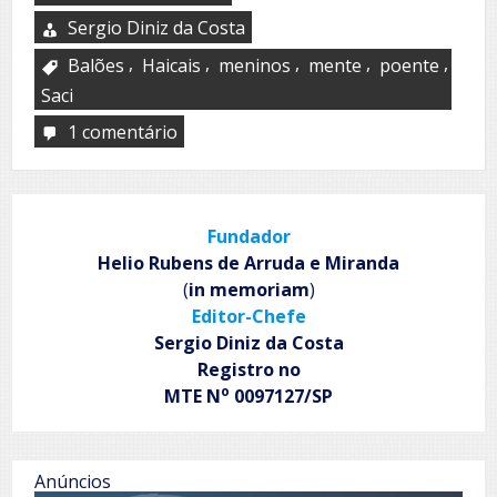
Sergio Diniz da Costa
,
,
,
,
,
Balões
Haicais
meninos
mente
poente
Saci
1 comentário
em
Instantâneos
Fundador
Helio Rubens de Arruda e Miranda
(
in memoriam
)
Editor-Chefe
Sergio Diniz da Costa
Registro no
o
MTE N
0097127/SP
Anúncios