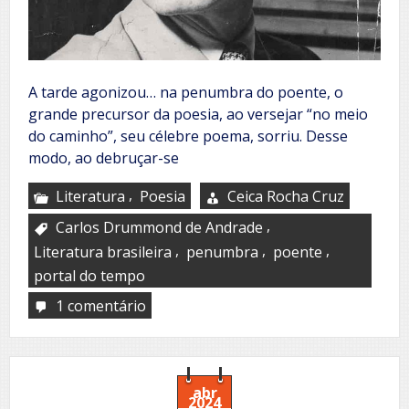
A tarde agonizou… na penumbra do poente, o
grande precursor da poesia, ao versejar “no meio
do caminho”, seu célebre poema, sorriu. Desse
modo, ao debruçar-se
,
Literatura
Poesia
Ceica Rocha Cruz
,
Carlos Drummond de Andrade
,
,
,
Literatura brasileira
penumbra
poente
portal do tempo
1 comentário
em
O
pensador
abr
2024