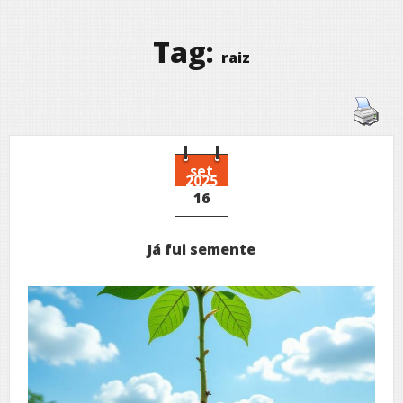
Tag:
raiz
set
2025
16
Já fui semente