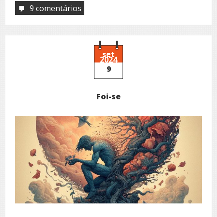
9 comentários
em
Raízes
set
2024
9
Foi-se