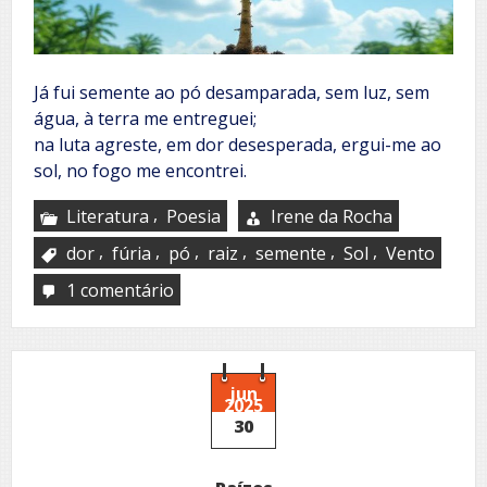
Já fui semente ao pó desamparada, sem luz, sem
água, à terra me entreguei;
na luta agreste, em dor desesperada, ergui-me ao
sol, no fogo me encontrei.
,
Literatura
Poesia
Irene da Rocha
,
,
,
,
,
,
dor
fúria
pó
raiz
semente
Sol
Vento
1 comentário
em
Já
fui
semente
jun
2025
30