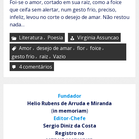
Foi-se o amor, cortado em sua raiz, como a foice
que ceifa sem alertar, num gesto frio, preciso,
infeliz, levou no corte o desejo de amar. Não restou
nada…
,
Literatura
Poesia
Virginia Assuncao
,
,
,
,
Amor
desejo de amar
flor
foice
,
,
gesto frio
raiz
Vazio
4 comentários
em
Foi-
se
Fundador
Helio Rubens de Arruda e Miranda
(
in memoriam
)
Editor-Chefe
Sergio Diniz da Costa
Registro no