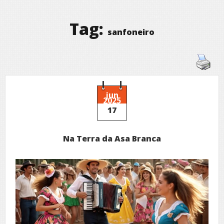
Tag:
sanfoneiro
jun
2025
17
Na Terra da Asa Branca