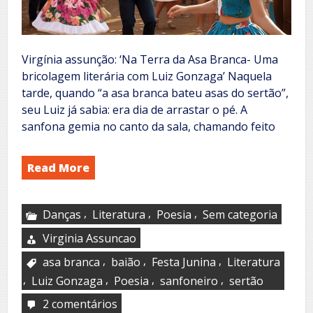
Virgínia assunção: ‘Na Terra da Asa Branca- Uma
bricolagem literária com Luiz Gonzaga’ Naquela
tarde, quando “a asa branca bateu asas do sertão”,
seu Luiz já sabia: era dia de arrastar o pé. A
sanfona gemia no canto da sala, chamando feito
Read More
,
,
,
Danças
Literatura
Poesia
Sem categoria
Virginia Assuncao
,
,
,
asa branca
baião
Festa Junina
Literatura
,
,
,
,
Luiz Gonzaga
Poesia
sanfoneiro
sertão
2 comentários
em