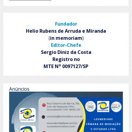
Na
Terra
da
Asa
Fundador
Branca
Helio Rubens de Arruda e Miranda
(
in memoriam
)
Editor-Chefe
Sergio Diniz da Costa
Registro no
o
MTE N
0097127/SP
Anúncios