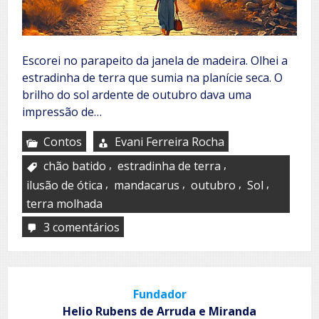
Escorei no parapeito da janela de madeira. Olhei a
estradinha de terra que sumia na planície seca. O
brilho do sol ardente de outubro dava uma
impressão de…
Contos
Evani Ferreira Rocha
,
,
chão batido
estradinha de terra
,
,
,
,
ilusão de ótica
mandacarus
outubro
Sol
terra molhada
3 comentários
em
Sob
o
sol
de
Fundador
outubro
Helio Rubens de Arruda e Miranda