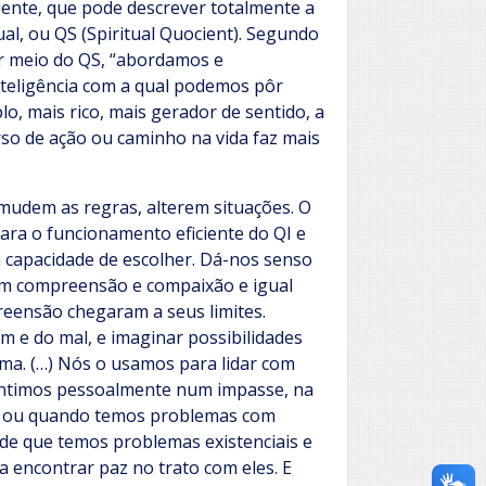
ciente, que pode descrever totalmente a
al, ou QS (Spiritual Quocient). Segundo
or meio do QS, “abordamos e
nteligência com a qual podemos pôr
, mais rico, mais gerador de sentido, a
rso de ação ou caminho na vida faz mais
mudem as regras, alterem situações. O
para o funcionamento eficiente do QI e
 a capacidade de escolher. Dá-nos senso
om compreensão e compaixão e igual
eensão chegaram a seus limites.
 e do mal, e imaginar possibilidades
ama. (…) Nós o usamos para lidar com
entimos pessoalmente num impasse, na
s, ou quando temos problemas com
de que temos problemas existenciais e
 encontrar paz no trato com eles. E