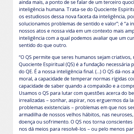
ainda mais, a ponto de se falar de um terceiro quo
inteligência humana. Trata-se do Quociente Espiritu
os estudiosos dessa nova faceta da inteligência, p
solucionamos problemas de sentido e valor”; é “a i
nossos atos e nossa vida em um contexto mais amplo
inteligência com a qual podemos avaliar que um cu
sentido do que outro.
“O QS permite que seres humanos sejam criativos, 
Quociente Espiritual (QS) é a fundação necessária 
do QE. É a nossa inteligência final. (…) O QS dá-nos
moral, a capacidade de temperar normas rígidas c
capacidade de saber quando a compaixão e a compr
Usamos o QS para lutar com questões acerca do bem
irrealizadas – sonhar, aspirar, nos erguermos da l
problemas existenciais – problemas em que nos s
armadilha de nossos velhos hábitos, nas neurose
doença ou sofrimento. O QS nos torna conscientes 
nos dá meios para resolvê-los – ou pelo menos para