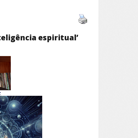
teligência espiritual’
z