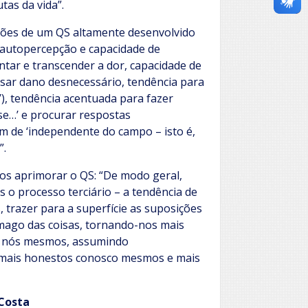
tas da vida”.
ações de um QS altamente desenvolvido
e autopercepção e capacidade de
ntar e transcender a dor, capacidade de
ausar dano desnecessário, tendência para
o’), tendência acentuada para fazer
se…’ e procurar respostas
m de ‘independente do campo – isto é,
”.
os aprimorar o QS: “De modo geral,
o processo terciário – a tendência de
 trazer para a superfície as suposições
âmago das coisas, tornando-nos mais
e nós mesmos, assumindo
, mais honestos conosco mesmos e mais
 Costa