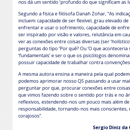
nos dá um sentido ‘profundo do que significam as lu
Segundo a física e filósofa Danah Zohar, “As indic
incluem: capacidade de ser flexível, grau elevado d
enfrentar e usar o sofrimento, capacidade de enfre
ser inspirado por visão e valores, relutância em c
ver as conexões entre coisas diversas (ser ‘holístic
perguntas do tipo ‘Por quê? Ou ‘O que aconteceria 
‘fundamentais’ e ser o que os psicólogos denomina
possuir capacidade de trabalhar contra convenções
A mesma autora ensina a maneira pela qual podem
podemos aprimorar nosso QS passando a usar mais 
perguntar por que, procurar conexões entre coisas,
que vimos fazendo sobre o sentido por trás e no 
reflexivos, estendendo-nos um pouco mais além d
responsabilidade, tornando-nos mais conscientes
corajosos”.
Sergio Diniz da