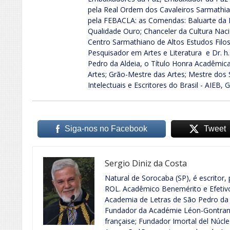
pela Real Ordem dos Cavaleiros Sarmathian
pela FEBACLA: as Comendas: Baluarte da L
Qualidade Ouro; Chanceler da Cultura Nacio
Centro Sarmathiano de Altos Estudos Filo
Pesquisador em Artes e Literatura e Dr. h.
Pedro da Aldeia, o Título Honra Acadêmica
Artes; Grão-Mestre das Artes; Mestre dos 
Intelectuais e Escritores do Brasil - AIEB, 
Siga-nos no Facebook
Tweet
Sergio Diniz da Costa
Natural de Sorocaba (SP), é escritor, 
ROL. Acadêmico Benemérito e Efeti
Academia de Letras de São Pedro da 
Fundador da Académie Léon-Gontran 
française; Fundador Imortal del Núcle