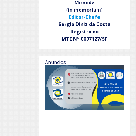
Miranda
(
in memoriam
)
Editor-Chefe
Sergio Diniz da Costa
Registro no
o
MTE N
0097127/SP
Anúncios