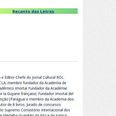
Recanto das Letras
 e Editor-Chefe do Jornal Cultural ROL.
ACLA; membro fundador da Academia de
Acadêmico Imortal Fundador da Académie
 la Guyane française; Fundador Imortal del
ssunção|Paraguai e membro da Academia dos
Autor de 8 livros. Jurado de concursos
 pelo Supremo Consistório Internacional dos
 Medalha Guardião da Paz e da Justiça;