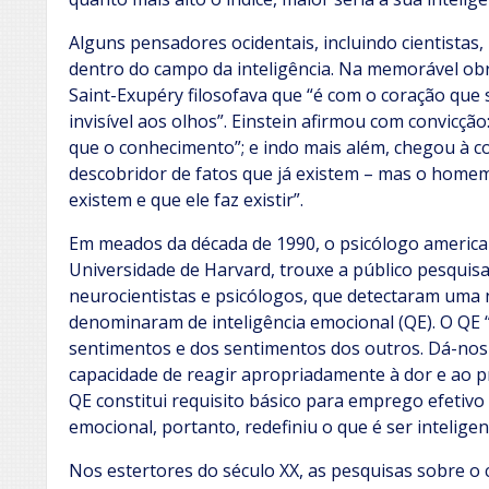
Alguns pensadores ocidentais, incluindo cientistas
dentro do campo da inteligência. Na memorável ob
Saint-Exupéry filosofava que “é com o coração que 
invisível aos olhos”. Einstein afirmou com convicçã
que o conhecimento”; e indo mais além, chegou à 
descobridor de fatos que já existem – mas o homem
existem e que ele faz existir”.
Em meados da década de 1990, o psicólogo americ
Universidade de Harvard, trouxe a público pesquis
neurocientistas e psicólogos, que detectaram uma n
denominaram de inteligência emocional (QE). O QE
sentimentos e dos sentimentos dos outros. Dá-nos
capacidade de reagir apropriadamente à dor e ao 
QE constitui requisito básico para emprego efetivo d
emocional, portanto, redefiniu o que é ser inteligen
Nos estertores do século XX, as pesquisas sobr