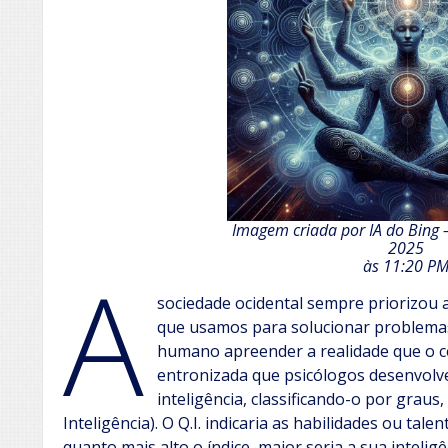
Imagem criada por IA do Bing –
2025
A
às 11:20 P
sociedade ocidental sempre priorizou a
que usamos para solucionar problemas
humano apreender a realidade que o cer
entronizada que psicólogos desenvolve
inteligência, classificando-o por graus
Inteligência). O Q.I. indicaria as habilidades ou tal
quanto mais alto o índice, maior seria a sua inteligê