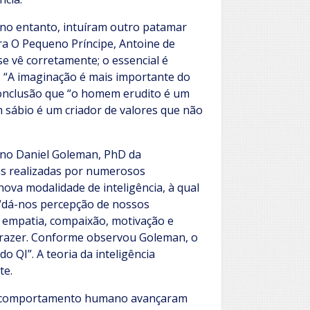
, no entanto, intuíram outro patamar
ra O Pequeno Príncipe, Antoine de
se vê corretamente; o essencial é
o: “A imaginação é mais importante do
conclusão que “o homem erudito é um
 sábio é um criador de valores que não
ano Daniel Goleman, PhD da
as realizadas por numerosos
ova modalidade de inteligência, à qual
 “dá-nos percepção de nossos
 empatia, compaixão, motivação e
prazer. Conforme observou Goleman, o
o QI”. A teoria da inteligência
te.
e o comportamento humano avançaram