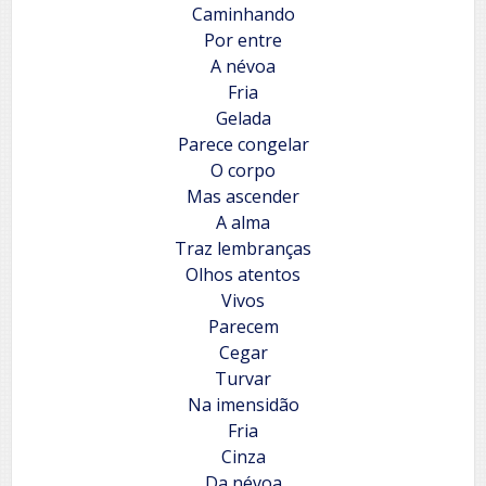
Caminhando
Por entre
A névoa
Fria
Gelada
Parece congelar
O corpo
Mas ascender
A alma
Traz lembranças
Olhos atentos
Vivos
Parecem
Cegar
Turvar
Na imensidão
Fria
Cinza
Da névoa