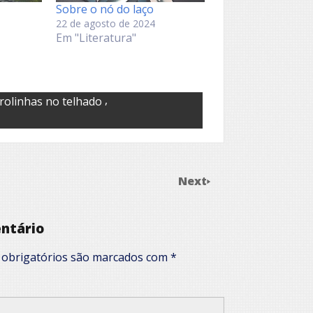
Sobre o nó do laço
22 de agosto de 2024
Em "Literatura"
,
rolinhas no telhado
Next
ntário
obrigatórios são marcados com
*