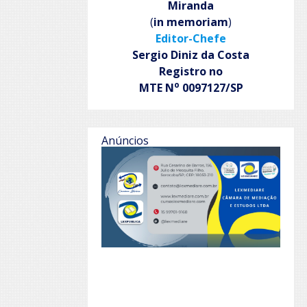
Miranda
(
in memoriam
)
Editor-Chefe
Sergio Diniz da Costa
Registro no
o
MTE N
0097127/SP
Anúncios