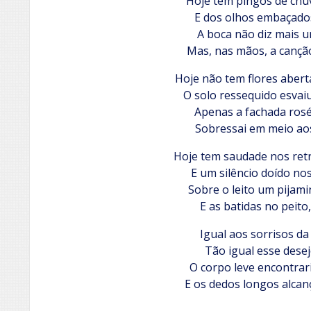
Hoje tem pingos de chu
E dos olhos embaçado
A boca não diz mais 
Mas, nas mãos, a canção
Hoje não tem flores aberta
O solo ressequido esvai
Apenas a fachada rosé
Sobressai em meio ao
Hoje tem saudade nos ret
E um silêncio doído no
Sobre o leito um pijam
E as batidas no peito
Igual aos sorrisos da
Tão igual esse desej
O corpo leve encontrar
E os dedos longos alcan