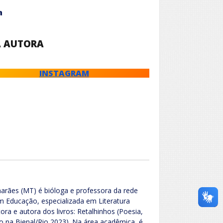
a
A AUTORA
INSTAGRAM
arães (MT) é bióloga e professora da rede
 Educação, especializada em Literatura
itora e autora dos livros: Retalhinhos (Poesia,
o na Bienal/Rio 2023). Na área acadêmica, é