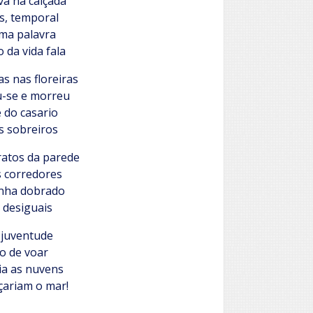
va na calçada
s, temporal
uma palavra
 da vida fala
s nas floreiras
u-se e morreu
 do casario
s sobreiros
ratos da parede
s corredores
inha dobrado
, desiguais
 juventude
o de voar
ia as nuvens
çariam o mar!