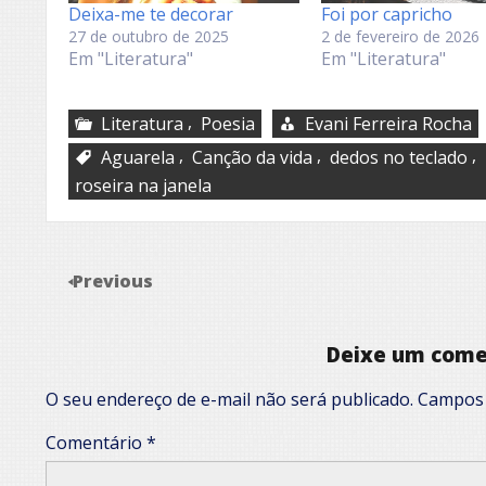
Deixa-me te decorar
Foi por capricho
27 de outubro de 2025
2 de fevereiro de 2026
Em "Literatura"
Em "Literatura"
,
Literatura
Poesia
Evani Ferreira Rocha
,
,
,
Aguarela
Canção da vida
dedos no teclado
roseira na janela
Previous
Deixe um come
O seu endereço de e-mail não será publicado.
Campos 
Comentário
*