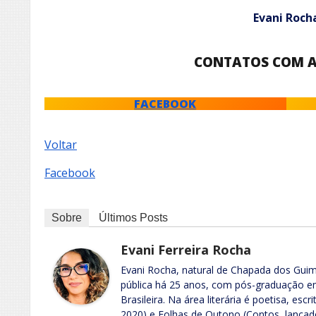
Evani Roch
CONTATOS COM 
FACEBOOK
Voltar
Facebook
Sobre
Últimos Posts
Evani Ferreira Rocha
Evani Rocha, natural de Chapada dos Guim
pública há 25 anos, com pós-graduação em
Brasileira. Na área literária é poetisa, escr
2020) e Folhas de Outono (Contos, lançad