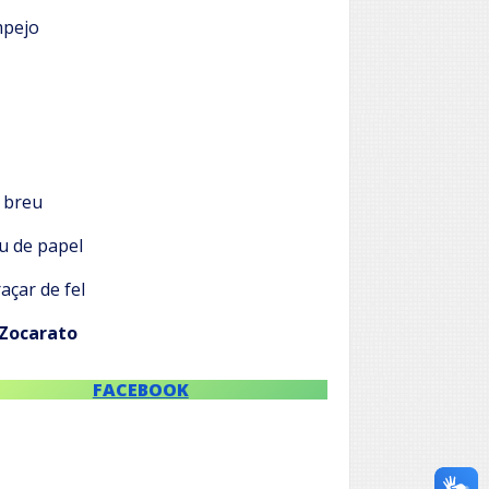
mpejo
 breu
u de papel
açar de fel
 Zocarato
FACEBOOK