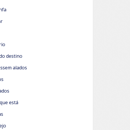
nfa
ar
rio
do destino
ossem alados
os
ados
que está
as
ejo