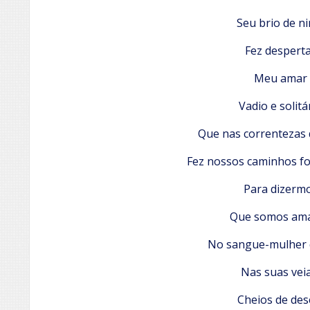
Seu brio de ni
Fez despert
Meu amar
Vadio e solitá
Que nas correntezas 
Fez nossos caminhos f
Para dizerm
Que somos am
No sangue-mulher 
Nas suas vei
Cheios de des