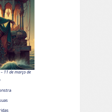
 – 11 de março de
M
onstra
suas
ridas