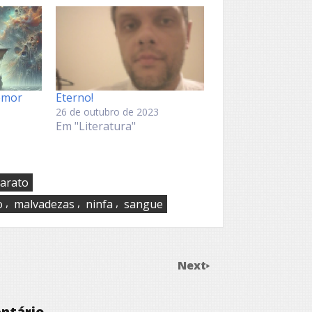
emor
Eterno!
26 de outubro de 2023
Em "Literatura"
carato
,
,
,
o
malvadezas
ninfa
sangue
Next
ntário