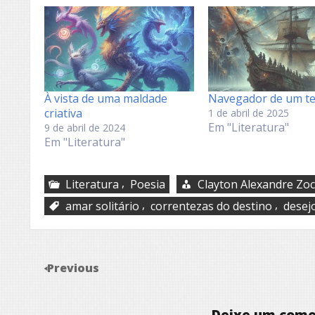
À vista de uma maldade
Navegador de um t
criativa
1 de abril de 2025
Em "Literatura"
9 de abril de 2024
Em "Literatura"
,
Literatura
Poesia
Clayton Alexandre Zo
,
,
amar solitário
correntezas do destino
desej
Previous
Deixe um come