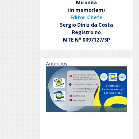
Miranda
(
in memoriam
)
Editor-Chefe
Sergio Diniz da Costa
Registro no
o
MTE N
0097127/SP
Anúncios