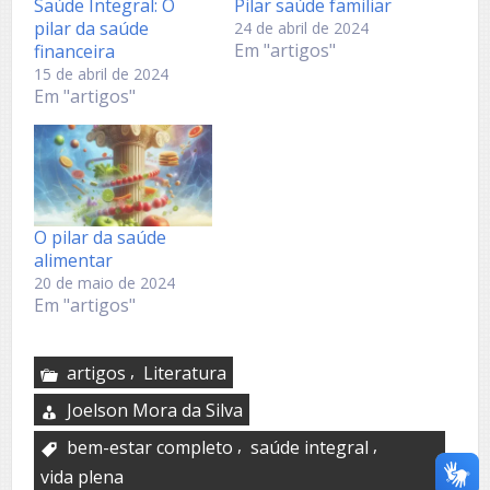
Saúde Integral: O
Pilar saúde familiar
pilar da saúde
24 de abril de 2024
Em "artigos"
financeira
15 de abril de 2024
Em "artigos"
O pilar da saúde
alimentar
20 de maio de 2024
Em "artigos"
,
artigos
Literatura
Joelson Mora da Silva
,
,
bem-estar completo
saúde integral
vida plena