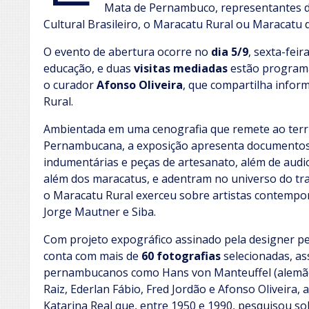
Mata de Pernambuco, representantes d
Cultural Brasileiro, o Maracatu Rural ou Maracatu 
O evento de abertura ocorre no
dia
5/9
, sexta-fei
educação, e duas
visitas mediadas
estão program
o curador
Afonso Oliveira
, que compartilha infor
Rural.
Ambientada em uma cenografia que remete ao terri
Pernambucana, a exposição apresenta documentos, v
indumentárias e peças de artesanato, além de audio
além dos maracatus, e adentram no universo do trab
o Maracatu Rural exerceu sobre artistas contempor
Jorge Mautner e Siba.
Com projeto expográfico assinado pela designer
conta com mais de
60 fotografias
selecionadas, as
pernambucanos como Hans von Manteuffel (alemã
Raiz, Ederlan Fábio, Fred Jordão e Afonso Oliveira
Katarina Real que, entre 1950 e 1990, pesquisou so