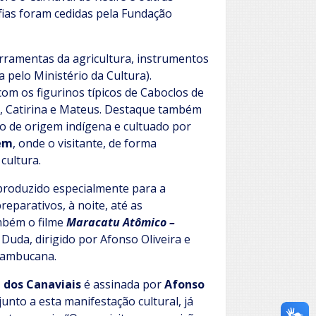
fias foram cedidas pela Fundação
ferramentas da agricultura, instrumentos
 pelo Ministério da Cultura).
com os figurinos típicos de Caboclos de
ra, Catirina e Mateus. Destaque também
ioso de origem indígena e cultuado por
em
, onde o visitante, de forma
 cultura.
roduzido especialmente para a
eparativos, à noite, até as
mbém o filme
Maracatu Atômico –
Duda, dirigido por Afonso Oliveira e
nambucana.
 dos Canaviais
é assinada por
Afonso
unto a esta manifestação cultural, já