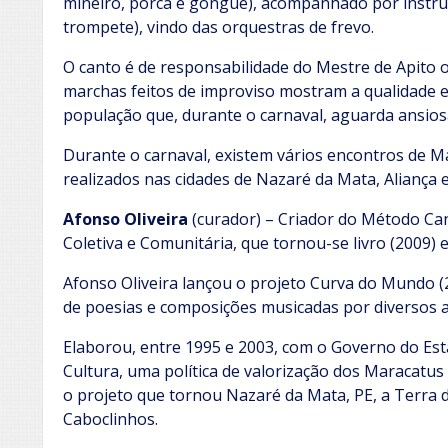
mineiro, porca e gonguê), acompanhado por instr
trompete), vindo das orquestras de frevo.
O canto é de responsabilidade do Mestre de Apito 
marchas feitos de improviso mostram a qualidade e
população que, durante o carnaval, aguarda ansiosa
Durante o carnaval, existem vários encontros de M
realizados nas cidades de Nazaré da Mata, Aliança 
Afonso Oliveira
(curador) – Criador do Método Can
Coletiva e Comunitária, que tornou-se livro (2009) 
Afonso Oliveira lançou o projeto Curva do Mundo (2
de poesias e composições musicadas por diversos ar
Elaborou, entre 1995 e 2003, com o Governo do Es
Cultura, uma política de valorização dos Maracatu
o projeto que tornou Nazaré da Mata, PE, a Terra d
Caboclinhos.