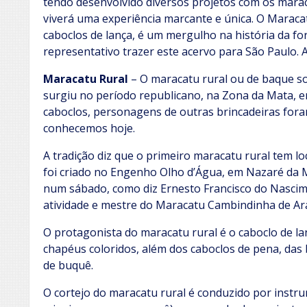
tendo desenvolvido diversos projetos com os marac
viverá uma experiência marcante e única. O Maracat
caboclos de lança, é um mergulho na história da f
representativo trazer este acervo para São Paulo. A
Maracatu Rural
– O maracatu rural ou de baque so
surgiu no período republicano, na Zona da Mata, e
caboclos, personagens de outras brincadeiras fo
conhecemos hoje.
A tradição diz que o primeiro maracatu rural tem lo
foi criado no Engenho Olho d’Água, em Nazaré da M
num sábado, como diz Ernesto Francisco do Nascim
atividade e mestre do Maracatu Cambindinha de Ar
O protagonista do maracatu rural é o caboclo de la
chapéus coloridos, além dos caboclos de pena, das 
de buquê.
O cortejo do maracatu rural é conduzido por instr