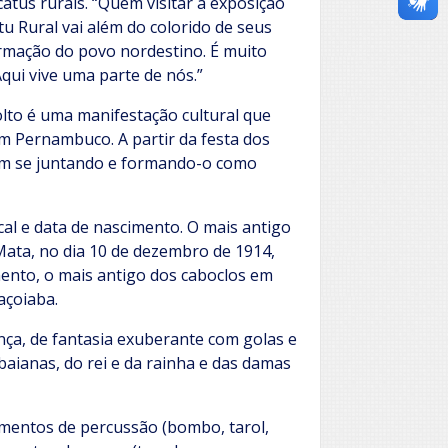
atus rurais. “Quem visitar a exposição
u Rural vai além do colorido de seus
ormação do povo nordestino. É muito
qui vive uma parte de nós.”
lto é uma manifestação cultural que
m Pernambuco. A partir da festa dos
ram se juntando e formando-o como
cal e data de nascimento. O mais antigo
ata, no dia 10 de dezembro de 1914,
ento, o mais antigo dos caboclos em
açoiaba.
nça, de fantasia exuberante com golas e
baianas, do rei e da rainha e das damas
umentos de percussão (bombo, tarol,