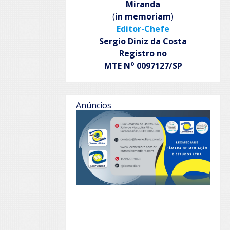
Miranda
(
in memoriam
)
Editor-Chefe
Sergio Diniz da Costa
Registro no
o
MTE N
0097127/SP
Anúncios