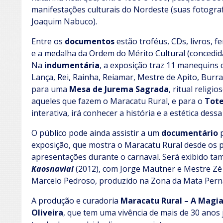
manifestações culturais do Nordeste (suas fotogra
Joaquim Nabuco).
Entre os
documentos
estão troféus, CDs, livros, 
e a medalha da Ordem do Mérito Cultural (concedida
Na
indumentária
, a exposição traz 11 manequins 
Lança, Rei, Rainha, Reiamar, Mestre de Apito, Bur
para uma
Mesa de Jurema Sagrada
, ritual relig
aqueles que fazem o Maracatu Rural, e para o
Tot
interativa, irá conhecer a história e a estética dessa
O público pode ainda assistir a um
documentário
p
exposição, que mostra o Maracatu Rural desde os pr
apresentações durante o carnaval. Será exibido ta
Kaosnavial
(2012), com Jorge Mautner e Mestre Zé 
Marcelo Pedroso, produzido na Zona da Mata Per
A produção e curadoria
Maracatu Rural – A Magia
Oliveira
, que tem uma vivência de mais de 30 anos j