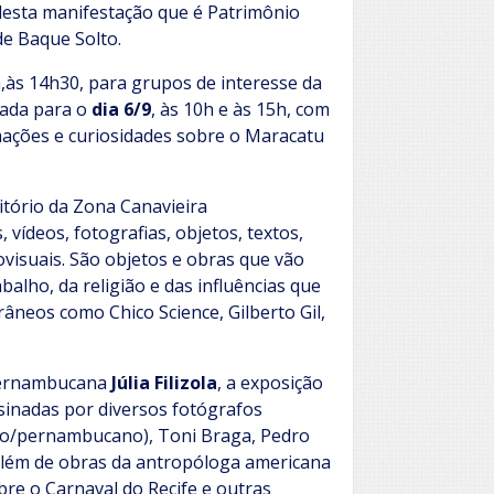
esta manifestação que é Patrimônio
de Baque Solto.
ra,às 14h30, para grupos de interesse da
ada para o
dia 6/9
, às 10h e às 15h, com
mações e curiosidades sobre o Maracatu
tório da Zona Canavieira
ídeos, fotografias, objetos, textos,
visuais. São objetos e obras que vão
alho, da religião e das influências que
âneos como Chico Science, Gilberto Gil,
 pernambucana
Júlia Filizola
, a exposição
sinadas por diversos fotógrafos
o/pernambucano), Toni Braga, Pedro
, além de obras da antropóloga americana
bre o Carnaval do Recife e outras