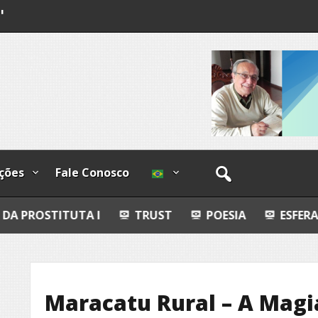
ndizível
I
lzadas
ções
Fale Conosco
TA I
TRUST
POESIA
ESFERAS, PETROGLIF
Maracatu Rural – A Magi