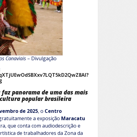
os Canaviais
– Divulgação
:
XdeqXTjUEwOdSBXxv7LQT5kD2QwZ8Al?
g
a faz panorama de uma das mais
ultura popular brasileira
ovembro de 2025
, o
Centro
gratuitamente a exposição
Maracatu
tra, que conta com audiodescrição e
rtística de trabalhadores da Zona da