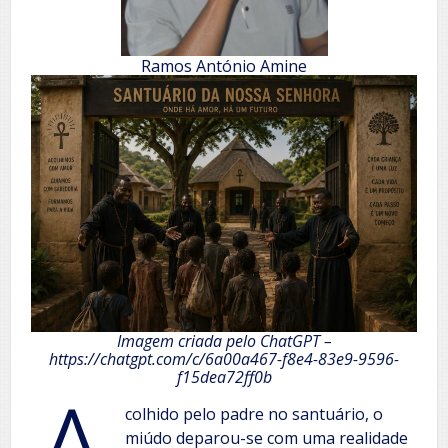
Ramos António Amine
Imagem criada pelo ChatGPT –
https://chatgpt.com/c/6a00a467-f8e4-83e9-9596-
f15dea72ff0b
colhido pelo padre no santuário, o
miúdo deparou-se com uma realidade