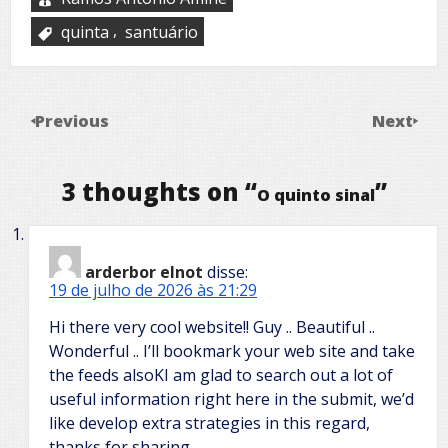
,
quinta
santuário
Previous
Next
3 thoughts on “
”
O quinto sinal
arderbor elnot
disse:
19 de julho de 2026 às 21:29
Hi there very cool website!! Guy .. Beautiful ..
Wonderful .. I’ll bookmark your web site and take
the feeds alsoKI am glad to search out a lot of
useful information right here in the submit, we’d
like develop extra strategies in this regard,
thanks for sharing. . . . . .