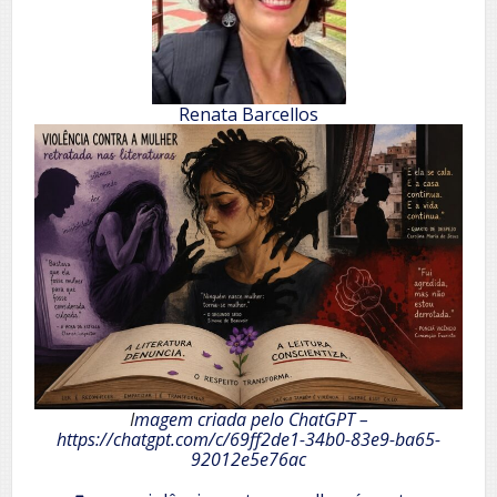
Renata Barcellos
I
magem criada pelo ChatGPT –
https://chatgpt.com/c/69ff2de1-34b0-83e9-ba65-
92012e5e76ac