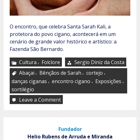
O encontro, que celebra Santa Sarah Kali, a
protetora do povo cigano, acontecerá em um
cenário de grande valor histórico e artístico: a
Fazenda São Bernardo.
,
Cultura
Folclore
Sergio Diniz da Costa
,
,
,
Abaçai
Bênçãos de Sarah
cortejo
,
,
,
danças ciganas
encontro cigano
Exposições
sortilégio
Leave a Comment
on
8º
Encontro
Cigano
‘Bênçãos
Fundador
de
Sarah’
Helio Rubens de Arruda e Miranda