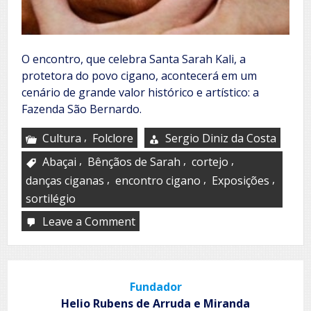
O encontro, que celebra Santa Sarah Kali, a
protetora do povo cigano, acontecerá em um
cenário de grande valor histórico e artístico: a
Fazenda São Bernardo.
,
Cultura
Folclore
Sergio Diniz da Costa
,
,
,
Abaçai
Bênçãos de Sarah
cortejo
,
,
,
danças ciganas
encontro cigano
Exposições
sortilégio
Leave a Comment
on
8º
Encontro
Cigano
‘Bênçãos
Fundador
de
Sarah’
Helio Rubens de Arruda e Miranda