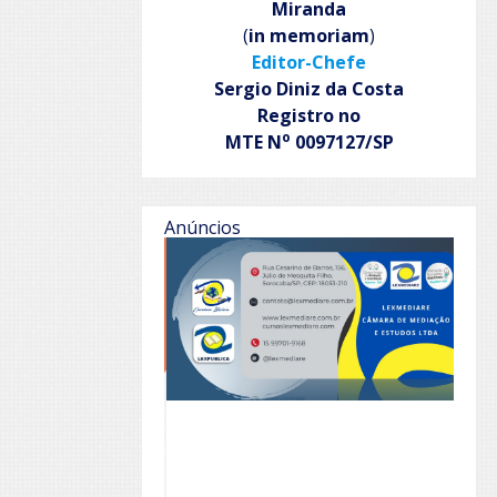
Miranda
(
in memoriam
)
Editor-Chefe
Sergio Diniz da Costa
Registro no
o
MTE N
0097127/SP
Anúncios