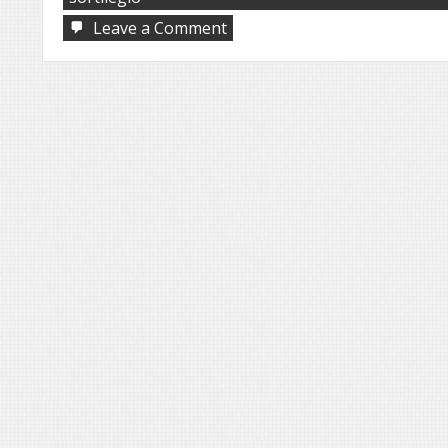
on
Leave a Comment
8º
Encontro
Cigano
‘Bênçãos
de
Sarah’