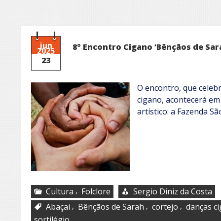
jun
8º Encontro Cigano ‘Bênçãos de Sar
2025
23
O encontro, que celebr
cigano, acontecerá em 
artístico: a Fazenda S
,
Cultura
Folclore
Sergio Diniz da Costa
,
,
,
Abaçai
Bênçãos de Sarah
cortejo
danças c
sortilégio