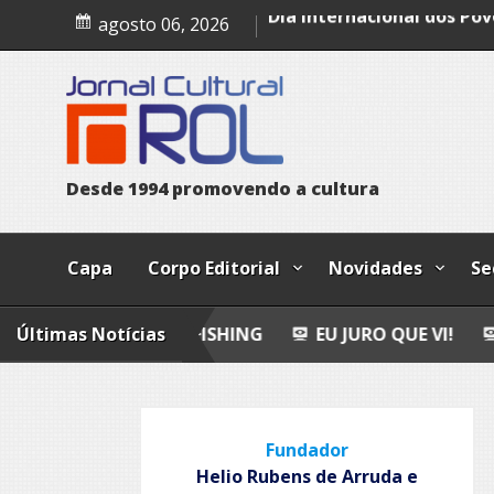
Leopoldo e o mendigo
Skip
agosto 06, 2026
to
Dia Internacional dos Pov
content
Indígenas
Bailando
D
e
s
d
e
1
9
9
4
p
r
o
m
o
v
e
n
d
o
a
c
u
l
t
u
r
a
Capa
Corpo Editorial
Novidades
Se
Últimas Notícias
FLY FISHING
EU JURO QUE VI!
EPITAFIO
Fundador
Helio Rubens de Arruda e