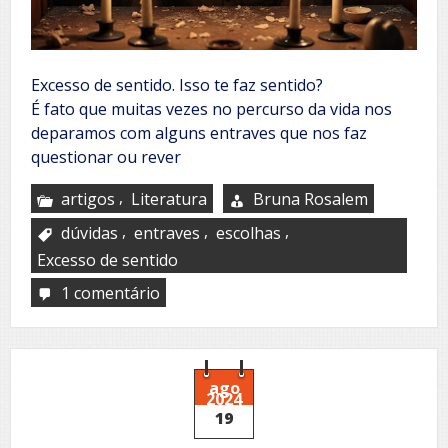
Excesso de sentido. Isso te faz sentido?
É fato que muitas vezes no percurso da vida nos
deparamos com alguns entraves que nos faz
questionar ou rever
,
artigos
Literatura
Bruna Rosalem
,
,
,
dúvidas
entraves
escolhas
Excesso de sentido
1 comentário
em
Pensar
os
excessos
ago
2024
19