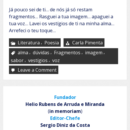
Já pouco sei de ti… de nós já só restam
fragmentos… Rasguei a tua imagem… apaguei a
tua voz… Lavei os vestígios de ti na minha alma…
Arrefeci o teu toque…
,
Literatura
Poesia
Carla Pimenta
,
,
,
,
alma
dúvidas
Fragmentos
imagem
,
,
sabor
vestígios
voz
Leave a Comment
on
De
ti…
Fundador
Helio Rubens de Arruda e Miranda
(
in memoriam
)
Editor-Chefe
Sergio Diniz da Costa