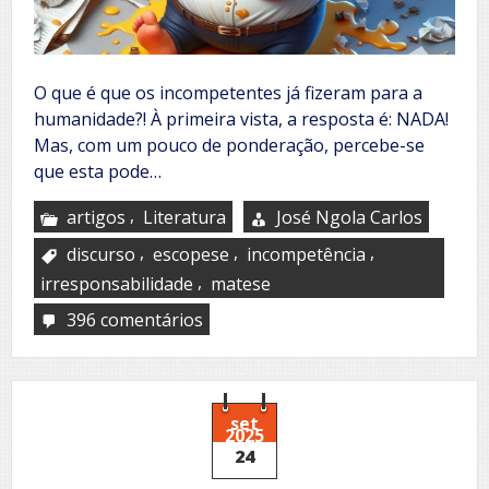
O que é que os incompetentes já fizeram para a
humanidade?! À primeira vista, a resposta é: NADA!
Mas, com um pouco de ponderação, percebe-se
que esta pode…
,
artigos
Literatura
José Ngola Carlos
,
,
,
discurso
escopese
incompetência
,
irresponsabilidade
matese
396 comentários
em
O
discurso
da
incompetência
set
2025
24