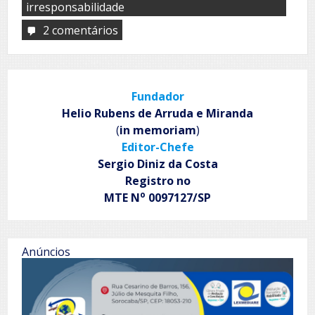
irresponsabilidade
2 comentários
em
Bajular
desprestigia
o
bajulador
Fundador
Helio Rubens de Arruda e Miranda
(
in memoriam
)
Editor-Chefe
Sergio Diniz da Costa
Registro no
o
MTE N
0097127/SP
Anúncios