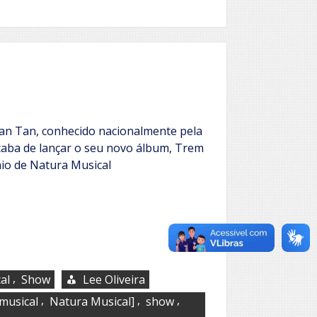
an Tan, conhecido nacionalmente pela
acaba de lançar o seu novo álbum, Trem
nio de Natura Musical
,
al
Show
Lee Oliveira
,
,
,
musical
Natura Musical]
show