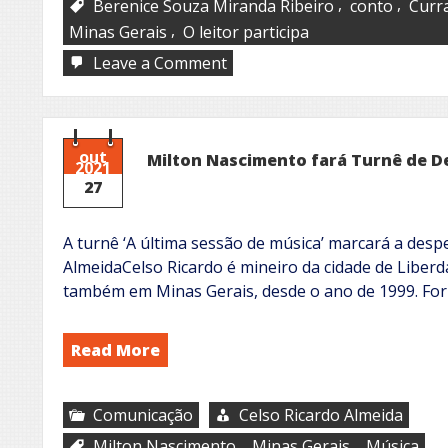
,
,
Berenice Souza Miranda Ribeiro
conto
Curr
,
Minas Gerais
O leitor participa
on
Leave a Comment
O
leitor
participa:
Berenice
Sousa
out
Milton Nascimento fará Turnê de D
2021
Miranda
27
Ribeiro,
natural
do
distrito
A turnê ‘A última sessão de música’ marcará a desp
Maristela
AlmeidaCelso Ricardo é mineiro da cidade de Liber
de
também em Minas Gerais, desde o ano de 1999. Fo
Minas,
pertencente
ao
Read More
município
de
Curral
de
Comunicação
Celso Ricardo Almeida
Dentro/MG,
com
,
,
Milton Nascimento
Minas Gerais
Música