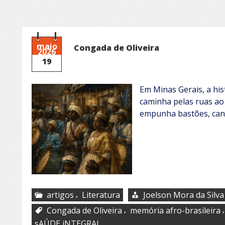
maio
Congada de Oliveira
2026
19
Em Minas Gerais, a hist
caminha pelas ruas ao
empunha bastões, can
,
artigos
Literatura
Joelson Mora da Silva
,
Congada de Oliveira
memória afro-brasileira
sAÚDE iNTEGRAL