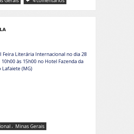
s Gerais
4 comentários
Minas
Gerais
BLA
 Feira Literária Internacional no dia 28
as 10h00 às 15h00 no Hotel Fazenda da
 Lafaiete (MG)
,
ional
Minas Gerais