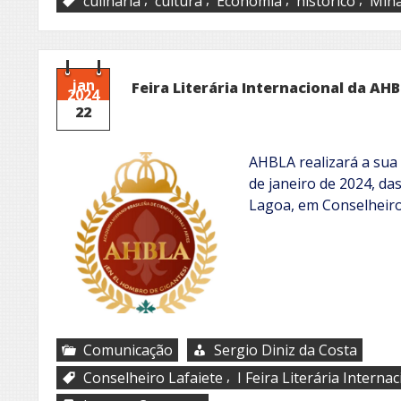
culinária
cultura
Economia
histórico
Mina
jan
Feira Literária Internacional da AH
2024
22
AHBLA realizará a sua I
de janeiro de 2024, d
Lagoa, em Conselheiro
Comunicação
Sergio Diniz da Costa
,
Conselheiro Lafaiete
I Feira Literária Internac