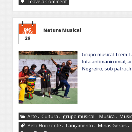
on
Leave a Comment
Feira
Literária
Internacional
da
AHBLA
set
Natura Musical
2023
26
Grupo musical Trem T
luta antimanicomial, 
Negreiro, sob patrocí
,
,
,
,
Arte
Cultura
grupo musical
Musica
Music
,
,
,
Belo Horizonte
Lançamento
Minas Gerais