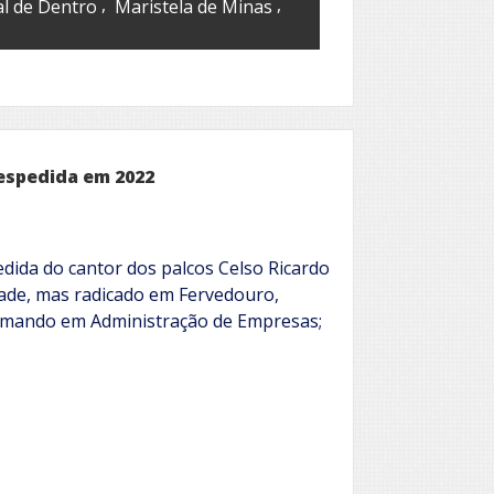
,
,
al de Dentro
Maristela de Minas
espedida em 2022
edida do cantor dos palcos Celso Ricardo
dade, mas radicado em Fervedouro,
rmando em Administração de Empresas;