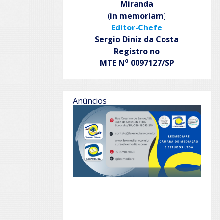
Miranda
(
in memoriam
)
Editor-Chefe
Sergio Diniz da Costa
Registro no
o
MTE N
0097127/SP
Anúncios