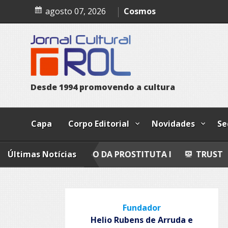
Skip
Esferas, petroglifos y ca
agosto 07, 2026
to
Cosmos
content
Grandeza Lusófona e Exp
Poemas
D
e
s
d
e
1
9
9
4
p
r
o
m
o
v
e
n
d
o
a
c
u
l
t
u
r
a
Capa
Corpo Editorial
Novidades
Se
 CONFISSÃO DA PROSTITUTA I
Últimas Notícias
TRUST
POESI
Fundador
Helio Rubens de Arruda e