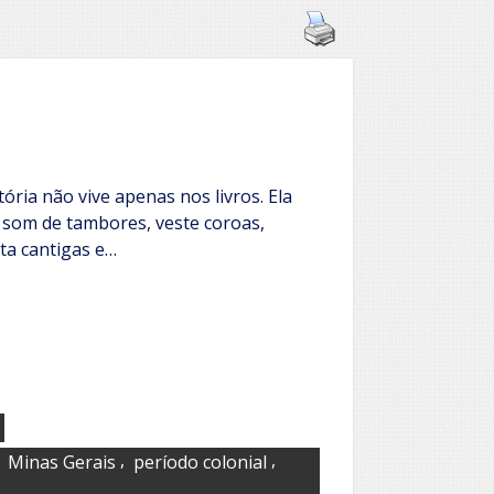
ória não vive apenas nos livros. Ela
 som de tambores, veste coroas,
ta cantigas e…
,
,
,
Minas Gerais
período colonial