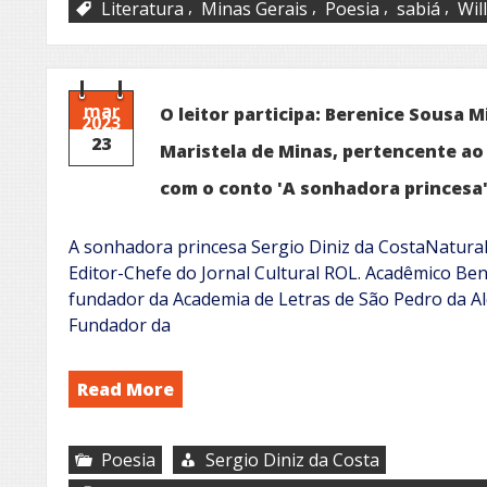
,
,
,
,
Literatura
Minas Gerais
Poesia
sabiá
Wil
mar
O leitor participa: Berenice Sousa M
2023
23
Maristela de Minas, pertencente ao
com o conto 'A sonhadora princesa
A sonhadora princesa Sergio Diniz da CostaNatural 
Editor-Chefe do Jornal Cultural ROL. Acadêmico B
fundador da Academia de Letras de São Pedro da Al
Fundador da
Read More
Poesia
Sergio Diniz da Costa