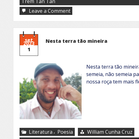
Trem Tan Tan
on
Leave a Comment
Natura
Musical
set
Nesta terra tão mineira
2023
1
Nesta terra tão mineir
semeia, não semeia par
nossa roça tem mais f
,
Literatura
Poesia
William Cunha Cruz