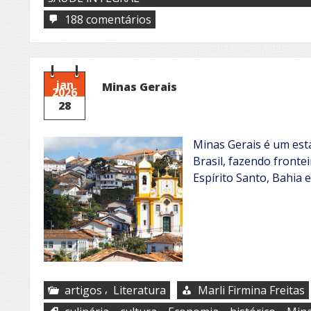
em
188 comentários
Congada
de
Oliveira
jan
Minas Gerais
2026
28
Minas Gerais é um est
Brasil, fazendo fronte
Espírito Santo, Bahia 
,
artigos
Literatura
Marli Firmina Freitas
,
,
,
,