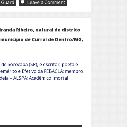
on
l Guará
Leave a Comment
Nesta
terra
tão
mineira
iranda Ribeiro, natural do distrito
 município de Curral de Dentro/MG,
'
de Sorocaba (SP), é escritor, poeta e
enemérito e Efetivo da FEBACLA; membro
deia – ALSPA; Acadêmico Imortal