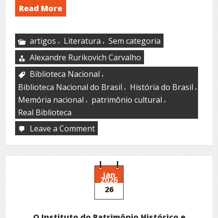
Read More
,
,
artigos
Literatura
Sem categoria
Alexandre Rurikovich Carvalho
,
Biblioteca Nacional
,
,
Biblioteca Nacional do Brasil
História do Brasil
,
,
Memória nacional
patrimônio cultural
Real Biblioteca
Leave a Comment
on
A
fundação
da
Biblioteca
Nacional
jan
2026
do
26
Brasil
O Instituto do Patrimônio Histórico e