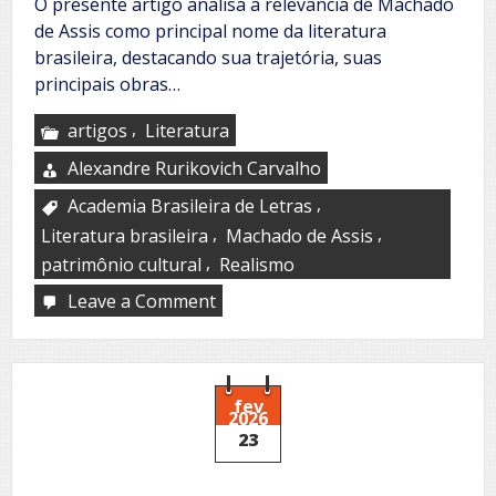
O presente artigo analisa a relevância de Machado
de Assis como principal nome da literatura
brasileira, destacando sua trajetória, suas
principais obras…
,
artigos
Literatura
Alexandre Rurikovich Carvalho
,
Academia Brasileira de Letras
,
,
Literatura brasileira
Machado de Assis
,
patrimônio cultural
Realismo
Leave a Comment
on
Machado
de
Assis
fev
2026
23