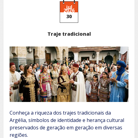
Cidades
Históricas
jul
2026
Brasileiras
30
Traje tradicional
Conheça a riqueza dos trajes tradicionais da
Argélia, símbolos de identidade e herança cultural
preservados de geração em geração em diversas
regiões.