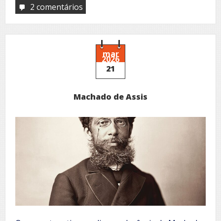
2 comentários
em
Honrarias
e
Reconhecimento
Institucional
mar
2026
21
Machado de Assis