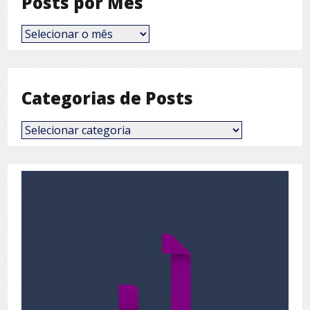
Posts por Mês
Posts
por
Mês
Categorias de Posts
Categorias
de
Posts