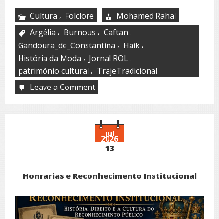
,
Cultura
Folclore
Mohamed Rahal
,
,
,
Argélia
Burnous
Caftan
,
,
Gandoura_de_Constantina
Haik
,
,
História da Moda
Jornal ROL
,
patrimônio cultural
TrajeTradicional
Leave a Comment
on
Traje
tradicional
jul
2026
13
Honrarias e Reconhecimento Institucional