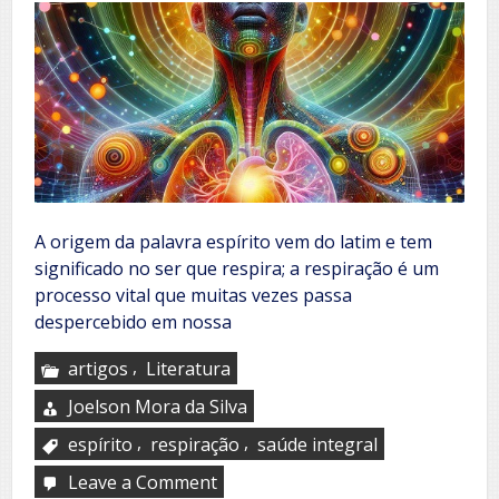
A origem da palavra espírito vem do latim e tem
significado no ser que respira; a respiração é um
processo vital que muitas vezes passa
despercebido em nossa
,
artigos
Literatura
Joelson Mora da Silva
,
,
espírito
respiração
saúde integral
Leave a Comment
on