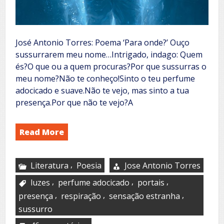
José Antonio Torres: Poema ‘Para onde?’ Ouço
sussurrarem meu nome…Intrigado, indago: Quem
és?O que ou a quem procuras?Por que sussurras o
meu nome?Não te conheço!Sinto o teu perfume
adocicado e suave.Não te vejo, mas sinto a tua
presença.Por que não te vejo?A
Read More
,
Literatura
Poesia
Jose Antonio Torres
,
,
,
luzes
perfume adocicado
portais
,
,
,
presença
respiração
sensação estranha
sussurro