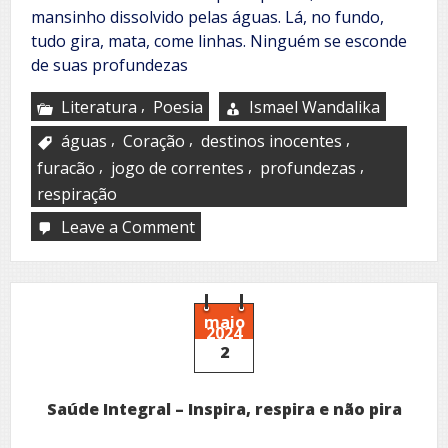
mansinho dissolvido pelas águas. Lá, no fundo,
tudo gira, mata, come linhas. Ninguém se esconde
de suas profundezas
,
Literatura
Poesia
Ismael Wandalika
,
,
,
águas
Coração
destinos inocentes
,
,
,
furacão
jogo de correntes
profundezas
respiração
Leave a Comment
on
Vestes
do
destino
maio
2024
2
Saúde Integral – Inspira, respira e não pira