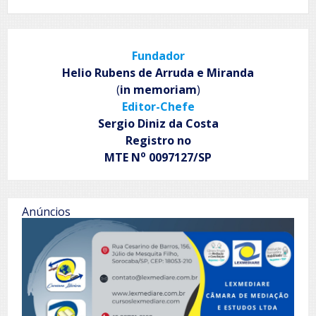
Saúde
Integral
–
Inspira,
Fundador
respira
e
Helio Rubens de Arruda e Miranda
não
(
in memoriam
)
pira
Editor-Chefe
Sergio Diniz da Costa
Registro no
o
MTE N
0097127/SP
Anúncios