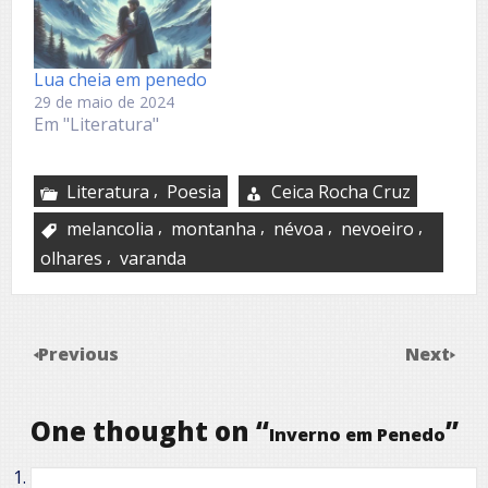
Lua cheia em penedo
29 de maio de 2024
Em "Literatura"
,
Literatura
Poesia
Ceica Rocha Cruz
,
,
,
,
melancolia
montanha
névoa
nevoeiro
,
olhares
varanda
Previous
Next
One thought on “
”
Inverno em Penedo