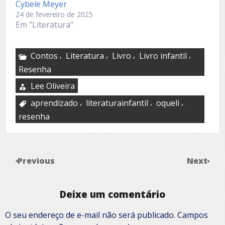
Cybele Meyer
24 de fevereiro de 2025
Em "Literatura"
,
,
,
,
Contos
Literatura
Livro
Livro infantil
Resenha
Lee Oliveira
,
,
,
aprendizado
literaturainfantil
oqueli
resenha
Previous
Next
Deixe um comentário
O seu endereço de e-mail não será publicado.
Campos