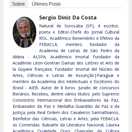
Sobre
Últimos Posts
Sergio Diniz Da Costa
Natural de Sorocaba (SP), é escritor,
poeta e Editor-Chefe do Jornal Cultural
ROL. Acadêmico Benemérito e Efetivo da
FEBACLA; membro fundador da
Academia de Letras de São Pedro da
Aldeia - ALSPA; Acadêmico Imortal Fundador da
Académie Léon-Gontran Damas des Lettres et Arts de
la Guyane française; Fundador Imortal del Núcleo de
Artes, Ciências e Letras de Assunção|Paraguai e
membro da Academia dos Intelectuais e Escritores do
Brasil - AIEB. Autor de 8 livros. Jurado de concursos
literários. Recebeu, dentre vários titulos: pelo Supremo
Consistório Internacional dos Embaixadores da Paz,
Embaixador da Paz e Medalha Guardião da Paz e da
Justiça; pela Real Ordem dos Cavaleiros Sarmathianos,
Benfeitor das Ciências, Letras e Artes; pela FEBACLA:
as Comendas: Baluarte da Literatura Nacional; Láurea
Acadêmica Qualidade Ouro; Chanceler da Cultura