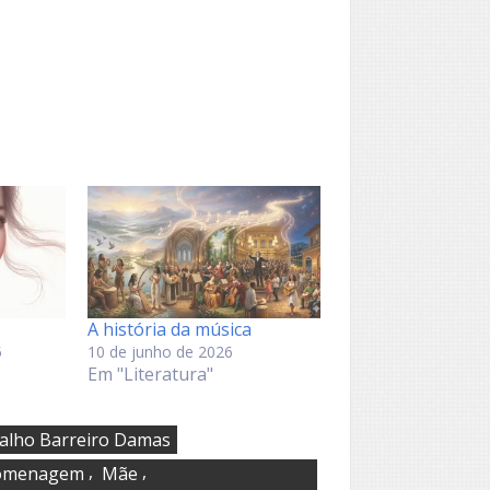
A história da música
5
10 de junho de 2026
Em "Literatura"
alho Barreiro Damas
,
,
omenagem
Mãe