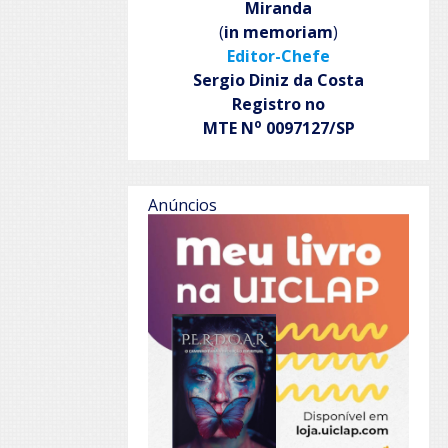
Miranda
(
in memoriam
)
Editor-Chefe
Sergio Diniz da Costa
Registro no
o
MTE N
0097127/SP
Anúncios