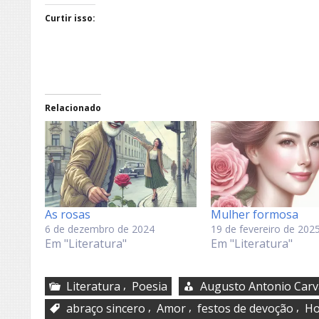
Curtir isso:
Relacionado
As rosas
Mulher formosa
6 de dezembro de 2024
19 de fevereiro de 202
Em "Literatura"
Em "Literatura"
,
Literatura
Poesia
Augusto Antonio Carv
,
,
,
abraço sincero
Amor
festos de devoção
H