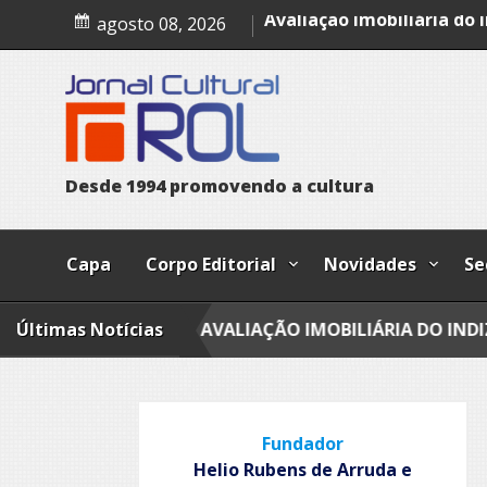
Skip
Entropia íntima
agosto 08, 2026
to
Avaliação imobiliária do i
content
A confissão da prostituta 
Trust
Poesia
Esferas, petroglifos y ca
D
e
s
d
e
1
9
9
4
p
r
o
m
o
v
e
n
d
o
a
c
u
l
t
u
r
a
Capa
Corpo Editorial
Novidades
Se
IMA
Últimas Notícias
AVALIAÇÃO IMOBILIÁRIA DO INDIZÍVEL
A C
Fundador
Helio Rubens de Arruda e