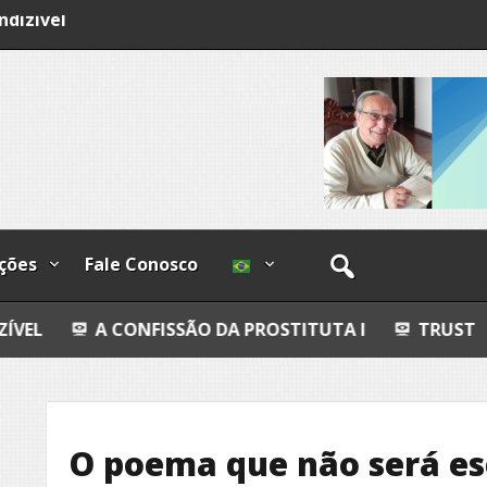
ndizível
I
lzadas
ções
Fale Conosco
ONFISSÃO DA PROSTITUTA I
TRUST
POESIA
O poema que não será es