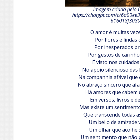
Imagem criada pélo 
https://chatgpt.com/c/6a00ee
616018f308
O amor é muitas veze
Por flores e lindas
Por inesperados pr
Por gestos de carinho
É visto nos cuidados
No apoio silencioso das h
Na companhia afável que 
No abraço sincero que afa
Há amores que cabem e
Em versos, livros e d
Mas existe um sentiment
Que transcende todas as
Um beijo de amizade 
Um olhar que acolhe 
Um sentimento que não p