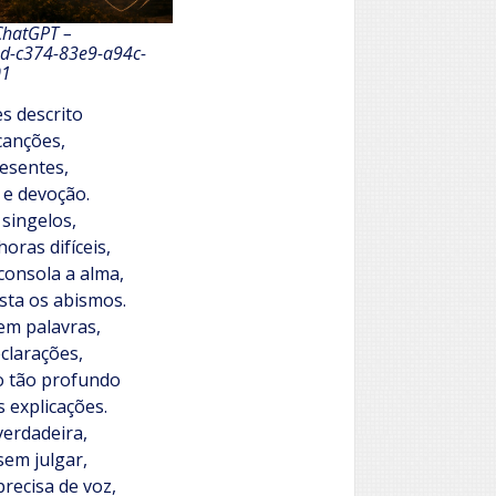
ChatGPT –
3d-c374-83e9-a94c-
01
s descrito
 canções,
esentes,
 e devoção.
 singelos,
oras difíceis,
consola a alma,
sta os abismos.
m palavras,
eclarações,
o tão profundo
 explicações.
verdadeira,
sem julgar,
recisa de voz,