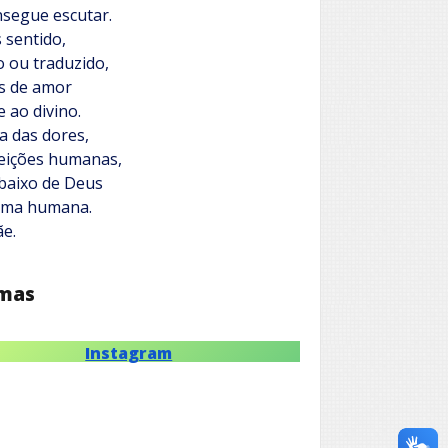
nsegue escutar.
sentido,
o ou traduzido,
s de amor
 ao divino.
a das dores,
feições humanas,
baixo de Deus
alma humana.
e.
mas
Instagram