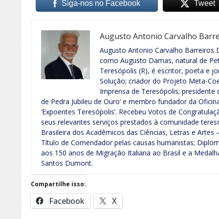
Siga-nos no Facebook
Tweet
Augusto Antonio Carvalho Barr
Augusto Antonio Carvalho Barreiros 
como Augusto Damas, natural de Petr
Teresópolis (R), é escritor, poeta e j
Solução; criador do Projeto Meta-Co
Imprensa de Teresópolis; presidente d
de Pedra Jubileu de Ouro’ e membro fundador da Oficina
‘Expoentes Teresópolis’. Recebeu Votos de Congratulaç
seus relevantes serviços prestados à comunidade tereso
Brasileira dos Acadêmicos das Ciências, Letras e Artes
Título de Comendador pelas causas humanistas; Diploma
aos 150 anos de Migração Italiana ao Brasil e a Medal
Santos Dumont.
Compartilhe isso:
Facebook
X