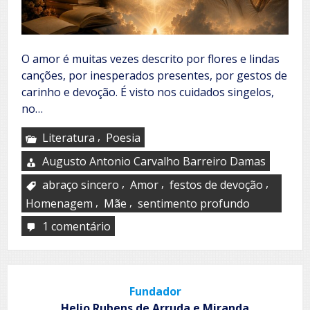
O amor é muitas vezes descrito por flores e lindas
canções, por inesperados presentes, por gestos de
carinho e devoção. É visto nos cuidados singelos,
no…
,
Literatura
Poesia
Augusto Antonio Carvalho Barreiro Damas
,
,
,
abraço sincero
Amor
festos de devoção
,
,
Homenagem
Mãe
sentimento profundo
1 comentário
em
O
poema
que
não
Fundador
será
escrito
Helio Rubens de Arruda e Miranda